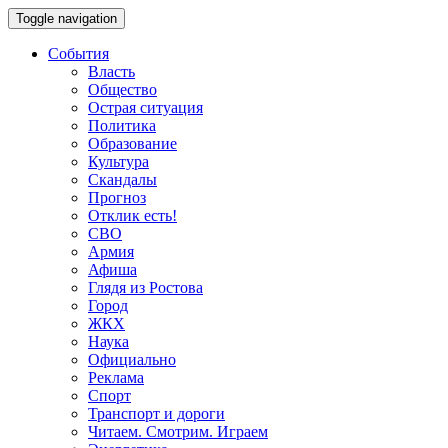
Toggle navigation
События
Власть
Общество
Острая ситуация
Политика
Образование
Культура
Скандалы
Прогноз
Отклик есть!
СВО
Армия
Афиша
Глядя из Ростова
Город
ЖКХ
Наука
Официально
Реклама
Спорт
Транспорт и дороги
Читаем. Смотрим. Играем