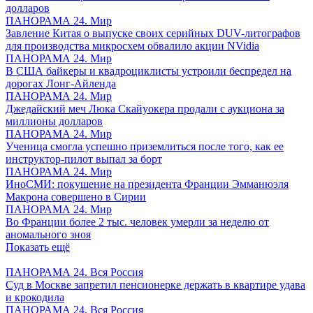
долларов
ПАНОРАМА 24. Мир
Завление Китая о выпуске своих серийных DUV-литографов
для производства микросхем обвалило акции NVidia
ПАНОРАМА 24. Мир
В США байкеры и квадроциклисты устроили беспредел на
дорогах Лонг-Айленда
ПАНОРАМА 24. Мир
Джедайский меч Люка Скайуокера продали с аукциона за
миллионы долларов
ПАНОРАМА 24. Мир
Ученица смогла успешно приземлиться после того, как ее
инструктор-пилот выпал за борт
ПАНОРАМА 24. Мир
ИноСМИ: покушение на президента Франции Эмманюэля
Макрона совершено в Сирии
ПАНОРАМА 24. Мир
Во Франции более 2 тыс. человек умерли за неделю от
аномального зноя
Показать ещё
ПАНОРАМА 24. Вся Россия
Суд в Москве запретил пенсионерке держать в квартире удава
и крокодила
ПАНОРАМА 24. Вся Россия