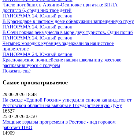
Число погибших в Архипо-Осиповке при атаке БПЛА
достигло 6, среди них трое детей
ПАНОРАМА 24. Южный регион
В Краснодаре в частном доме обнаружили запрещенную пуму
ПАНОРАМА 24. Южный регион
В Сочи горная река унесла в море двух туристов. Один погиб
ПАНОРАМА 24. Южный регион
Четырех молодых кубанцев задержали за нацистское
приветствие
ПАНОРАМА 24. Южный регион
Краснодарские полицейские нашли школьницу, жестоко
расправившуюся с голубем
Показать ещё
Самое просматриваемое
29.06.2026 18:48
На съезде «Единой России» утвердили список кандидатов от
Ростовской области на выборы в Государственную Думу
16527
25.07.2026 03:50
Мощные взрывы прогремели в Ростове - над городом
работает ПВО
14909