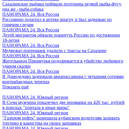
Сахалинские рыбаки поймали полтонны редкой рыбы-фугу,
она же - рыба-собака
ПАНОРАМА 24. Вся Россия
Россиянин похитил в аптеке виагру и был задержан по
горячим следам
ПАНОРАМА 24. Вся Россия
Детей мигрантов обязали покинуть Россию по достижении
18-летия
ПАНОРАМА 24. Вся Россия
Медвежат-попрошаек удалили с трассы на Сахалине
ПАНОРАМА 24. Вся Россия
Жительница Приамурья подозревается в убийстве любимого
ударом скалки
ПАНОРАМА 24. Вся Россия
В Домодедово задержали авиапассажира с четырьмя сотнями
контрабандных черепах
Показать ещё
ПАНОРАМА 24. Южный регион
В Сочи мужчина покалечил две иномарки на 420 тыс. рублей
в поисках "портала в иные миры"
ПАНОРАМА 24. Южный регион
"Газпром нефть" разрешила кубанским водителям заливать
топливо в канистры на своих заправках
ПАНОРАМА 24. Южный регион