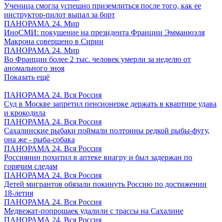
Ученица смогла успешно приземлиться после того, как ее
инструктор-пилот выпал за борт
ПАНОРАМА 24. Мир
ИноСМИ: покушение на президента Франции Эмманюэля
Макрона совершено в Сирии
ПАНОРАМА 24. Мир
Во Франции более 2 тыс. человек умерли за неделю от
аномального зноя
Показать ещё
ПАНОРАМА 24. Вся Россия
Суд в Москве запретил пенсионерке держать в квартире удава
и крокодила
ПАНОРАМА 24. Вся Россия
Сахалинские рыбаки поймали полтонны редкой рыбы-фугу,
она же - рыба-собака
ПАНОРАМА 24. Вся Россия
Россиянин похитил в аптеке виагру и был задержан по
горячим следам
ПАНОРАМА 24. Вся Россия
Детей мигрантов обязали покинуть Россию по достижении
18-летия
ПАНОРАМА 24. Вся Россия
Медвежат-попрошаек удалили с трассы на Сахалине
ПАНОРАМА 24. Вся Россия