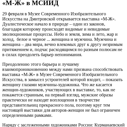
«М-Ж» в МСИИД
29 февраля в Музее Современного Изобразительного
Искусства на Дмитровской открывается выставка «М-Ж».
Дуалистическое начало в природе – один из законов,
благодаря которому происходят видимые и невидимые
эволюционные процессы. Небо и земля, зима и лето, жар и
холод, белое и черное ... женщина и мужчина. Мужчина и
женщина – два мира, вечно влекомых друг к другу незримым
притяжением и, подчас расходящимся по разным полюсам не
в силах преодолеть барьер непонимания.
Преодолению этого барьера и лучшему
взаимопроникновению между нами призвана способствовать
выставка «М-Ж» в Музее Современного Изобразительного
Искусства, в замысел устроителей которой входит, – показать
женщину глазами мужчины-художника. Что же касается
женщин-художников, участвующих в выставке, то, как не
покажется странным, на первый взгляд, мужские образы
практически не находят воплощения в творчестве
представительниц прекрасного пола, поэтому круг тем
настоящей выставки для авторов-женщин не был ограничен
определенными рамками.
Наряду с заслуженными художниками России: Курманаевский