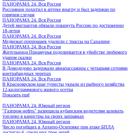
ПАНОРАМА 24. Вся Россия
Россиянин похитил в аптеке виагру и был задержан по
горячим следам
ПАНОРАМА 24. Вся Россия
Детей мигрантов обязали покинуть Россию по достижении
18-летия
ПАНОРАМА 24. Вся Россия
Медвежат-попрошаек удалили с трассы на Сахалине
ПАНОРАМА 24. Вся Россия
Жительница Приамурья подозревается в убийстве любимого
ударом скалки
ПАНОРАМА 24. Вся Россия
В Домодедово задержали авиапассажира с четырьмя сотнями
контрабандных черепах
ПАНОРАМА 24. Вся Россия
В Красноярском крае туристы украли из рыбного хозяйства
12-килограммового живого осетра
Показать ещё
ПАНОРАМА 24. Южный регион
"Газпром нефть" разрешила кубанским водителям заливать
топливо в канистры на своих заправках
ПАНОРАМА 24. Южный регион
Число погибших в Архипо-Осиповке при атаке БПЛА
достигло 6, среди них трое детей