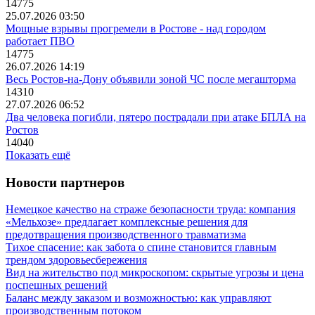
14775
25.07.2026 03:50
Мощные взрывы прогремели в Ростове - над городом
работает ПВО
14775
26.07.2026 14:19
Весь Ростов-на-Дону объявили зоной ЧС после мегашторма
14310
27.07.2026 06:52
Два человека погибли, пятеро пострадали при атаке БПЛА на
Ростов
14040
Показать ещё
Новости партнеров
Немецкое качество на страже безопасности труда: компания
«Мельхозе» предлагает комплексные решения для
предотвращения производственного травматизма
Тихое спасение: как забота о спине становится главным
трендом здоровьесбережения
Вид на жительство под микроскопом: скрытые угрозы и цена
поспешных решений
Баланс между заказом и возможностью: как управляют
производственным потоком