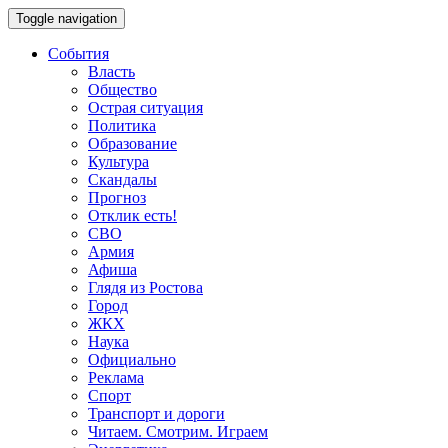
Toggle navigation
События
Власть
Общество
Острая ситуация
Политика
Образование
Культура
Скандалы
Прогноз
Отклик есть!
СВО
Армия
Афиша
Глядя из Ростова
Город
ЖКХ
Наука
Официально
Реклама
Спорт
Транспорт и дороги
Читаем. Смотрим. Играем