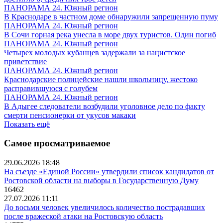
ПАНОРАМА 24. Южный регион
В Краснодаре в частном доме обнаружили запрещенную пуму
ПАНОРАМА 24. Южный регион
В Сочи горная река унесла в море двух туристов. Один погиб
ПАНОРАМА 24. Южный регион
Четырех молодых кубанцев задержали за нацистское
приветствие
ПАНОРАМА 24. Южный регион
Краснодарские полицейские нашли школьницу, жестоко
расправившуюся с голубем
ПАНОРАМА 24. Южный регион
В Адыгее следователи возбудили уголовное дело по факту
смерти пенсионерки от укусов макаки
Показать ещё
Самое просматриваемое
29.06.2026 18:48
На съезде «Единой России» утвердили список кандидатов от
Ростовской области на выборы в Государственную Думу
16462
27.07.2026 11:11
До восьми человек увеличилось количество пострадавших
после вражеской атаки на Ростовскую область