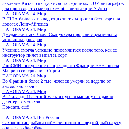
Завление Китая о выпуске своих серийных DUV-литографов
для производства микросхем обвалило акции NVidia
ПАНОРАМА 24. Мир
В США байкеры и квадроциклисты устроили беспредел на
дорогах Лонг-Айленда
ПАНОРАМА 24. Мир
Джедайский меч Люка Скайуокера продали с аукциона за
миллионы долларов
ПАНОРАМА 24. Мир
Ученица смогла успешно приземлиться после того, как ее
инструктор-пилот выпал за борт
ПАНОРАМА 24. Мир
ИноСМИ: покушение на президента Франции Эмманюэля
Макрона совершено в Сирии
ПАНОРАМА 24. Мир
Во Франции более 2 тыс. человек умерли за неделю от
аномального зноя
ПАНОРАМА 24. Мир
В Таиланде 11-летний мальчик угнал машину и задавил
девятерых монахов
Показать ещё
ПАНОРАМА 24. Вся Россия
Сахалинские рыбаки поймали полтонны редкой рыбы-фугу,
она же - рыба-собака