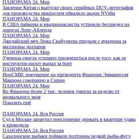
ПАНОРАМА 24. Мир
Завление Китая о выпуске своих серийных DUV-литографов
для производства микросхем обвалило акции NVidia
ПАНОРАМА 24. Мир
В США байкеры и квадроциклисты устроили беспредел на
дорогах Лонг-Айленда
ПАНОРАМА 24. Мир
Джедайский меч Люка Скайуокера продали с аукциона за
миллионы долларов
ПАНОРАМА 24. Мир
Ученица смогла успешно приземлиться после того, как ее
инструктор-пилот выпал за борт
ПАНОРАМА 24. Мир
ИноСМИ: покушение на президента Франции Эмманюэля
Макрона совершено в Сирии
ПАНОРАМА 24. Мир
Во Франции более 2 тыс. человек умерли за неделю от
аномального зноя
Показать ещё
ПАНОРАМА 24. Вся Россия
Суд в Москве запретил пенсионерке держать в квартире удава
и крокодила
ПАНОРАМА 24. Вся Россия
Сахалинские рыбаки поймали полтонны редкой рыбы-фугу,