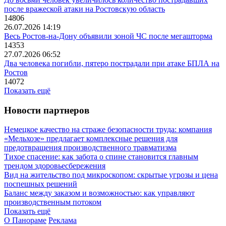
после вражеской атаки на Ростовскую область
14806
26.07.2026 14:19
Весь Ростов-на-Дону объявили зоной ЧС после мегашторма
14353
27.07.2026 06:52
Два человека погибли, пятеро пострадали при атаке БПЛА на
Ростов
14072
Показать ещё
Новости партнеров
Немецкое качество на страже безопасности труда: компания
«Мельхозе» предлагает комплексные решения для
предотвращения производственного травматизма
Тихое спасение: как забота о спине становится главным
трендом здоровьесбережения
Вид на жительство под микроскопом: скрытые угрозы и цена
поспешных решений
Баланс между заказом и возможностью: как управляют
производственным потоком
Показать ещё
О Панораме
Реклама