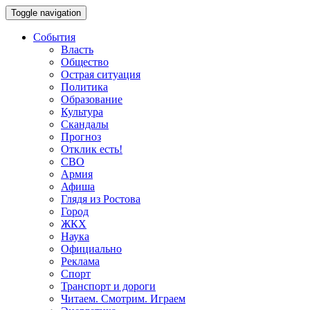
Toggle navigation
События
Власть
Общество
Острая ситуация
Политика
Образование
Культура
Скандалы
Прогноз
Отклик есть!
СВО
Армия
Афиша
Глядя из Ростова
Город
ЖКХ
Наука
Официально
Реклама
Спорт
Транспорт и дороги
Читаем. Смотрим. Играем