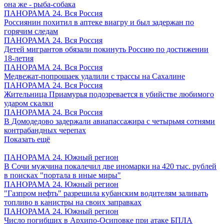
она же - рыба-собака
ПАНОРАМА 24. Вся Россия
Россиянин похитил в аптеке виагру и был задержан по
горячим следам
ПАНОРАМА 24. Вся Россия
Детей мигрантов обязали покинуть Россию по достижении
18-летия
ПАНОРАМА 24. Вся Россия
Медвежат-попрошаек удалили с трассы на Сахалине
ПАНОРАМА 24. Вся Россия
Жительница Приамурья подозревается в убийстве любимого
ударом скалки
ПАНОРАМА 24. Вся Россия
В Домодедово задержали авиапассажира с четырьмя сотнями
контрабандных черепах
Показать ещё
ПАНОРАМА 24. Южный регион
В Сочи мужчина покалечил две иномарки на 420 тыс. рублей
в поисках "портала в иные миры"
ПАНОРАМА 24. Южный регион
"Газпром нефть" разрешила кубанским водителям заливать
топливо в канистры на своих заправках
ПАНОРАМА 24. Южный регион
Число погибших в Архипо-Осиповке при атаке БПЛА