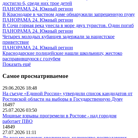
достигло 6, среди них трое детей
ПАНОРАМА 24. Южный регион
В Краснодаре в частном доме обнаружили запрещенную пуму
ПАНОРАМА 24. Южный регион
В Сочи горная река унесла в море двух туристов. Один погиб
ПАНОРАМА 24. Южный регион
Четырех молодых кубанцев задержали за нацистское
приветствие
ПАНОРАМА 24. Южный регион
Краснодарские полицейские нашли школьницу, жестоко
расправившуюся с голубем
Показать ещё
Самое просматриваемое
29.06.2026 18:48
На съезде «Единой России» утвердили список кандидатов от
Ростовской области на выборы в Государственную Думу
16497
25.07.2026 03:50
Мощные взрывы прогремели в Ростове - над городом
работает ПВО
14849
27.07.2026 11:11
До восьми человек увеличилось количество пострадавших