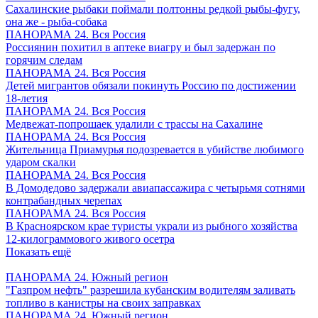
Сахалинские рыбаки поймали полтонны редкой рыбы-фугу,
она же - рыба-собака
ПАНОРАМА 24. Вся Россия
Россиянин похитил в аптеке виагру и был задержан по
горячим следам
ПАНОРАМА 24. Вся Россия
Детей мигрантов обязали покинуть Россию по достижении
18-летия
ПАНОРАМА 24. Вся Россия
Медвежат-попрошаек удалили с трассы на Сахалине
ПАНОРАМА 24. Вся Россия
Жительница Приамурья подозревается в убийстве любимого
ударом скалки
ПАНОРАМА 24. Вся Россия
В Домодедово задержали авиапассажира с четырьмя сотнями
контрабандных черепах
ПАНОРАМА 24. Вся Россия
В Красноярском крае туристы украли из рыбного хозяйства
12-килограммового живого осетра
Показать ещё
ПАНОРАМА 24. Южный регион
"Газпром нефть" разрешила кубанским водителям заливать
топливо в канистры на своих заправках
ПАНОРАМА 24. Южный регион