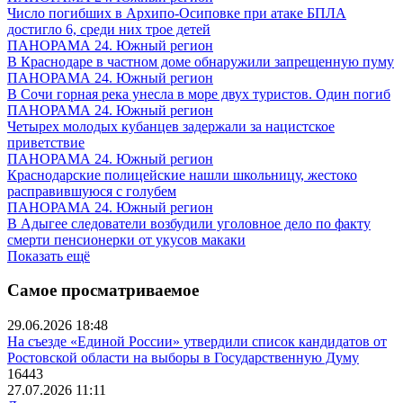
Число погибших в Архипо-Осиповке при атаке БПЛА
достигло 6, среди них трое детей
ПАНОРАМА 24. Южный регион
В Краснодаре в частном доме обнаружили запрещенную пуму
ПАНОРАМА 24. Южный регион
В Сочи горная река унесла в море двух туристов. Один погиб
ПАНОРАМА 24. Южный регион
Четырех молодых кубанцев задержали за нацистское
приветствие
ПАНОРАМА 24. Южный регион
Краснодарские полицейские нашли школьницу, жестоко
расправившуюся с голубем
ПАНОРАМА 24. Южный регион
В Адыгее следователи возбудили уголовное дело по факту
смерти пенсионерки от укусов макаки
Показать ещё
Самое просматриваемое
29.06.2026 18:48
На съезде «Единой России» утвердили список кандидатов от
Ростовской области на выборы в Государственную Думу
16443
27.07.2026 11:11