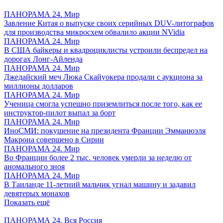
ПАНОРАМА 24. Мир
Завление Китая о выпуске своих серийных DUV-литографов
для производства микросхем обвалило акции NVidia
ПАНОРАМА 24. Мир
В США байкеры и квадроциклисты устроили беспредел на
дорогах Лонг-Айленда
ПАНОРАМА 24. Мир
Джедайский меч Люка Скайуокера продали с аукциона за
миллионы долларов
ПАНОРАМА 24. Мир
Ученица смогла успешно приземлиться после того, как ее
инструктор-пилот выпал за борт
ПАНОРАМА 24. Мир
ИноСМИ: покушение на президента Франции Эмманюэля
Макрона совершено в Сирии
ПАНОРАМА 24. Мир
Во Франции более 2 тыс. человек умерли за неделю от
аномального зноя
ПАНОРАМА 24. Мир
В Таиланде 11-летний мальчик угнал машину и задавил
девятерых монахов
Показать ещё
ПАНОРАМА 24. Вся Россия