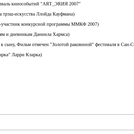
стиваль кинособытий "ART_ЭRИЯ 2007"
трэш-искусства Ллойда Кауфмана)
м-участник конкурсной программы ММКФ 2007)
м и дневникам Даниила Хармса)
ыну, Фильм отмечен "Золотой раковиной" фестиваля в Сан-Се
арка" Ларри Кларка)