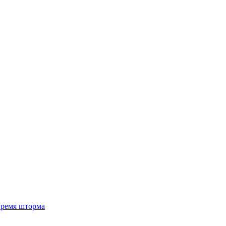
 время шторма