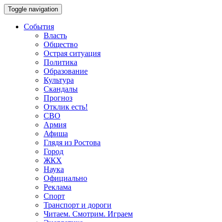
Toggle navigation
События
Власть
Общество
Острая ситуация
Политика
Образование
Культура
Скандалы
Прогноз
Отклик есть!
СВО
Армия
Афиша
Глядя из Ростова
Город
ЖКХ
Наука
Официально
Реклама
Спорт
Транспорт и дороги
Читаем. Смотрим. Играем