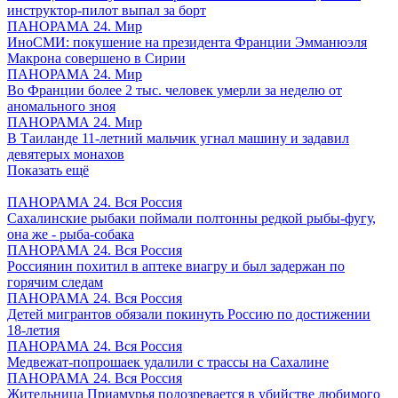
инструктор-пилот выпал за борт
ПАНОРАМА 24. Мир
ИноСМИ: покушение на президента Франции Эмманюэля
Макрона совершено в Сирии
ПАНОРАМА 24. Мир
Во Франции более 2 тыс. человек умерли за неделю от
аномального зноя
ПАНОРАМА 24. Мир
В Таиланде 11-летний мальчик угнал машину и задавил
девятерых монахов
Показать ещё
ПАНОРАМА 24. Вся Россия
Сахалинские рыбаки поймали полтонны редкой рыбы-фугу,
она же - рыба-собака
ПАНОРАМА 24. Вся Россия
Россиянин похитил в аптеке виагру и был задержан по
горячим следам
ПАНОРАМА 24. Вся Россия
Детей мигрантов обязали покинуть Россию по достижении
18-летия
ПАНОРАМА 24. Вся Россия
Медвежат-попрошаек удалили с трассы на Сахалине
ПАНОРАМА 24. Вся Россия
Жительница Приамурья подозревается в убийстве любимого