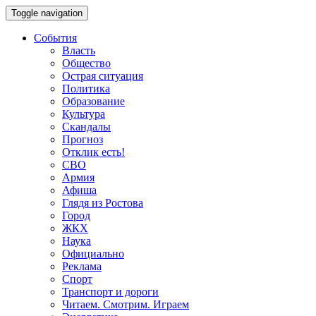
Toggle navigation
События
Власть
Общество
Острая ситуация
Политика
Образование
Культура
Скандалы
Прогноз
Отклик есть!
СВО
Армия
Афиша
Глядя из Ростова
Город
ЖКХ
Наука
Официально
Реклама
Спорт
Транспорт и дороги
Читаем. Смотрим. Играем