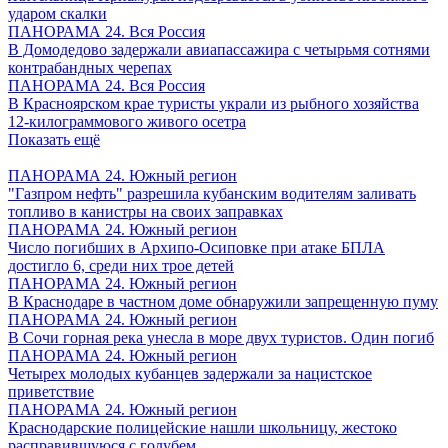
ударом скалки
ПАНОРАМА 24. Вся Россия
В Домодедово задержали авиапассажира с четырьмя сотнями
контрабандных черепах
ПАНОРАМА 24. Вся Россия
В Красноярском крае туристы украли из рыбного хозяйства
12-килограммового живого осетра
Показать ещё
ПАНОРАМА 24. Южный регион
"Газпром нефть" разрешила кубанским водителям заливать
топливо в канистры на своих заправках
ПАНОРАМА 24. Южный регион
Число погибших в Архипо-Осиповке при атаке БПЛА
достигло 6, среди них трое детей
ПАНОРАМА 24. Южный регион
В Краснодаре в частном доме обнаружили запрещенную пуму
ПАНОРАМА 24. Южный регион
В Сочи горная река унесла в море двух туристов. Один погиб
ПАНОРАМА 24. Южный регион
Четырех молодых кубанцев задержали за нацистское
приветствие
ПАНОРАМА 24. Южный регион
Краснодарские полицейские нашли школьницу, жестоко
расправившуюся с голубем