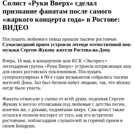
Солист «Руки Вверх» сделал
признание фанатам после самого
«жаркого концерта года» в Ростове:
ВИДЕО
Послушать любимого певца пришли тысячи ростовчан
Сумасшедший прием устроили легенде отечественной поп-
музыки Сергею Жукову жители Ростова-на-Дону.
Вчера, 16 мая, в концертном зале КСК «Экспресс»
легендарная группа «Руки Вверх» устроила потрясающее шоу
для своих ростовских поклонников. Послушать
суперпопулярных в 90-е годы музыкантов собрались тысячи
жителей Дона. Зал был битком набит людьми, так, что яблоку
негде было упасть.
Фанаты отжигали у сцены от всей души, подпевая Сергею
Жукову и весело отплясывая под любимые с детства песни,
конечно же, с руками, поднятыми вверх. Сам артист также
остался в полном восторге от того, как его встретили
ростовчане, поблагодарив слушателей за горячий прием в
своем Instagram.