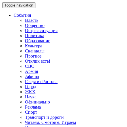
Toggle navigation
События
Власть
Общество
Острая ситуация
Политика
Образование
Культура
Скандалы
Прогноз
Отклик есть!
СВО
Армия
Афиша
Глядя из Ростова
Город
ЖКХ
Наука
Официально
Реклама
Спорт
Транспорт и дороги
Читаем. Смотрим. Играем