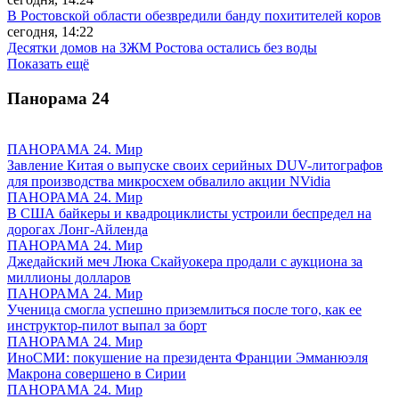
В Ростовской области обезвредили банду похитителей коров
сегодня, 14:22
Десятки домов на ЗЖМ Ростова остались без воды
Показать ещё
Панорама
24
ПАНОРАМА 24. Мир
Завление Китая о выпуске своих серийных DUV-литографов
для производства микросхем обвалило акции NVidia
ПАНОРАМА 24. Мир
В США байкеры и квадроциклисты устроили беспредел на
дорогах Лонг-Айленда
ПАНОРАМА 24. Мир
Джедайский меч Люка Скайуокера продали с аукциона за
миллионы долларов
ПАНОРАМА 24. Мир
Ученица смогла успешно приземлиться после того, как ее
инструктор-пилот выпал за борт
ПАНОРАМА 24. Мир
ИноСМИ: покушение на президента Франции Эмманюэля
Макрона совершено в Сирии
ПАНОРАМА 24. Мир