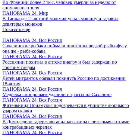
Во Франции более 2 тыс. человек умерли за неделю от
аномального зноя
ПАНОРАМА 24. Мир
В Таиланде 11-летний мальчик угнал машину и задавил
девятерых монахов
Показать ещё
ПАНОРАМА 24. Вся Россия
Сахалинские рыбаки поймали полтонны редкой рыбы-фугу,
она же - рыба-собака
ПАНОРАМА 24. Вся Россия
Россиянин похитил в аптеке виагру и был задержан по
горячим следам
ПАНОРАМА 24. Вся Россия
Детей мигрантов обязали покинуть Россию по достижении
18-летия
ПАНОРАМА 24. Вся Россия
Медвежат-попрошаек удалили с трассы на Сахалине
ПАНОРАМА 24. Вся Россия
Жительница Приамурья подозревается в убийстве любимого
ударом скалки
ПАНОРАМА 24. Вся Россия
В Домодедово задержали авиапассажира с четырьмя сотнями
контрабандных черепах
ПАНОРАМА 24. Вся Россия