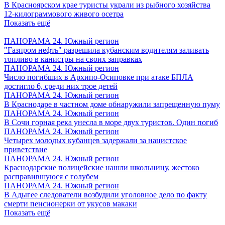
В Красноярском крае туристы украли из рыбного хозяйства
12-килограммового живого осетра
Показать ещё
ПАНОРАМА 24. Южный регион
"Газпром нефть" разрешила кубанским водителям заливать
топливо в канистры на своих заправках
ПАНОРАМА 24. Южный регион
Число погибших в Архипо-Осиповке при атаке БПЛА
достигло 6, среди них трое детей
ПАНОРАМА 24. Южный регион
В Краснодаре в частном доме обнаружили запрещенную пуму
ПАНОРАМА 24. Южный регион
В Сочи горная река унесла в море двух туристов. Один погиб
ПАНОРАМА 24. Южный регион
Четырех молодых кубанцев задержали за нацистское
приветствие
ПАНОРАМА 24. Южный регион
Краснодарские полицейские нашли школьницу, жестоко
расправившуюся с голубем
ПАНОРАМА 24. Южный регион
В Адыгее следователи возбудили уголовное дело по факту
смерти пенсионерки от укусов макаки
Показать ещё