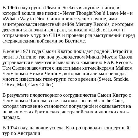
В 1966 году группа Pleasure Seekers выпускает сингл, в
который вошли две песни: «Never Thought You’d Leave Me» и
«What a Way to Die». Сингл принес успех группе, ими
заинтересовался известный лейбл Mercury Records, с которым
девчонки заключили контракт, записали «Light of Love» и
отправились в тур по США и провели ряд выступлений перед
американскими войсками во Вьетнаме.
В конце 1971 года Сьюзи Кватро покидает родной Детройт и
летит в Англию, где под руководством Микки Моуста Сьюзи
устраивается в звукозаписывающую компанию RAK Records.
Там Сьюзи знакомится с известными хит-мейкерами Майком
Чепмэном и Никки Чинном, которые писали материал для
многих известных глэм-групп того времени (Sweet, Smokie,
T.Rex, Mad, Gary Glitter).
В результате плодотворного сотрудничества Сьюзи Кватро с
Чепмэном и Чинном в свет выходит песня «Can the Can»,
которая мгновенно становится популярной и оказывается на
первых местах британских, австралийских и японских хит-
парадах.
В 1974 году, на волне успеха, Кватро проводит концертный
тур по Австралии.