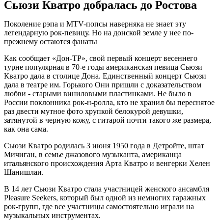
Сьюзи Кватро добралась до Ростова
Поколение рэпа и MTV-попсы наверняка не знает эту
легендарную рок-певицу. Но на донской земле у нее по-
прежнему остаются фанаты
Как сообщает «Дон-ТР», свой первый концерт весеннего
турне популярная в 70-е годы американская певица Сьюзи
Кватро дала в столице Дона. Единственный концерт Сьюзи
дала в театре им. Горького Они пришли с доказательством
любви - старыми виниловыми пластинками. Не было в
России поклонника рок-н-ролла, кто не хранил бы переснятое
раз двести мутное фото хрупкой белокурой девушки,
затянутой в черную кожу, с гитарой почти такого же размера,
как она сама.
Сьюзи Кватро родилась 3 июня 1950 года в Детройте, штат
Мичиган, в семье джазового музыканта, американца
итальянского происхождения Арта Кватро и венгерки Хелен
Шанишлаи.
В 14 лет Сьюзи Кватро стала участницей женского ансамбля
Pleasure Seekers, который был одной из немногих гаражных
рок-групп, где все участницы самостоятельно играли на
музыкальных инструментах.