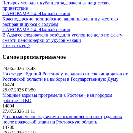
Четырех молодых кубанцев задержали за нацистское
приветствие
ПАНОРАМА 24. Южный регион
Краснодарские полицейские нашли школьницу, жестоко
расправившуюся с голубем
ПАНОРАМА 24. Южный регион
В Адыгее следователи возбудили уголовное дело по факту
смерти пенсионерки от укусов макаки
Показать ещё
Самое просматриваемое
29.06.2026 18:48
На съезде «Единой России» утвердили список кандидатов от
Ростовской области на выборы в Государственную Думу
16474
25.07.2026 03:50
Мощные взрывы прогремели в Ростове - над городом
работает ПВО
14804
27.07.2026 11:11
До восьми человек увеличилось количество пострадавших
после вражеской атаки на Ростовскую область
14786
26.07.2026 14:19