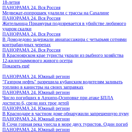
18-летия
ПАНОРАМА 24. Вся Россия
Медвежат-попрошаек удалили с трассы на Сахалине
ПАНОРАМА 24. Вся Россия
Жительница Приамурья подозревается в убийстве любимого
ударом скалки
ПАНОРАМА 24. Вся Россия
В Домодедово задержали авиапассажира с четырьмя сотнями
контрабандных черепах
ПАНОРАМА 24. Вся Россия
В Красноярском крае туристы украли из рыбного хозяйства
12-килограммового живого осетра
Показать ещё
ПАНОРАМА 24. Южный регион
"Газпром нефть" разрешила кубанским водителям заливать
топливо в канистры на своих заправках
ПАНОРАМА 24. Южный регион
Число погибших в Архипо-Осиповке при атаке БПЛА
достигло 6, среди них трое детей
ПАНОРАМА 24. Южный регион
В Краснодаре в частном доме обнаружили запрещенную пуму
ПАНОРАМА 24. Южный регион
В Сочи горная река унесла в море двух туристов. Один погиб
ПАНОРАМА 24. Южный регион