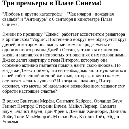
Три премьеры в Плазе Синема!
"Любовь и другие катастрофы", "Чак иларри : пожарная
свадьба" и "Антидурь" с 6 сентября в кинотеатре Плаза
Синема.
Эмили по прозвищу "Джекс" работает ассистентом редактора
в британском "Vogue". Постепенно вокруг нее образуется круг
друзей, в котором она выступает кем-то вроде Эммы из
одноименного романа Джейн Остин, устраивая их личную
жизнь и наставляя в непростых отношениях с их половинами.
Джекс делит квартиру с геем Питером, которому она
особенно активно пытается помочь найти свою любовь. Но
когда же Джекс поймет, что ей необходимо вплотную заняться
своей собственной личной жизнью, которая, прямо скажем,
оставляет желать лучшего? И когда же, наконец, Питер
осознает, что мечты об идеальном возлюбленном мешают ему
обрести настоящее счастье?
В ролях: Бриттани Мерфи, Сантьяго Кабрера, Орландо Блум,
Гвинет Пэлтроу, Стефани Бичем, Майкл Лернер, Саманта
Блум, Эллиот Кауэн, Дон Френч, Джейми Ханиборн, Даниэль
Лобе, Тони МакМюррэй, Мэттью Рис, Кэтрин Тэйт, Эйдан
Уильямс