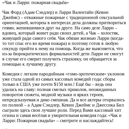
«Чак и Ларри: пожарная свадьба»
Чак Форд (Адам Сэндлер) и Ларри Валентайн (Кевин
Джеймс) – отважные пожарные с традиционной сексуальной
ориентацией, котореы в интересах дела должны притвориться
геями, женившимися друг на друге. На само деле Ларри –
вдовец, который живет ради своих детей, а Чак – холостяк,
живущий ради самого себя. Чак обязан жизнью Ларри (когда-
то тот спас его во время пожара) и поэтому готов в любую
секунду прийти к нему на помощь. Когда же выясняется, что
из-за бюрократических формальностей дети Ларри не смогут
в случае его смерит получить страховку, он обращается за
помощью к лучшему другу.
Комедия с легким пародийным «гомо-эротическим» уклоном
уже стала одной из самых кассовых комедий года: сборы
только в США уже почти $150 млн.! Ещё бы – ведь она
удалась на славу: полная смелых приколов, неожиданных
поворотов сюжета, модной музыки и ярких героев,
непредсказуемая и дико смешная. Да и все актеры оторвались
по полной – а Адам Сэндлер, Кевин Джеймс и Джессика Бил
сыграли здесь свои лучшие роли. Перед Вами кассовый хит
сезона и самая весёлая и уморительная комедия года: «Чак и
Ларри: Пожарная свадьба» – смотрите и наслаждайтесь!