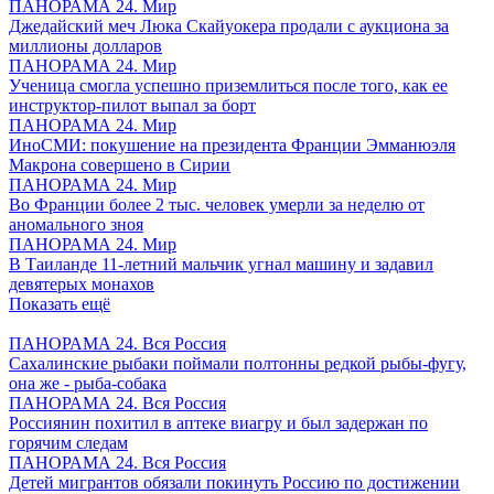
ПАНОРАМА 24. Мир
Джедайский меч Люка Скайуокера продали с аукциона за
миллионы долларов
ПАНОРАМА 24. Мир
Ученица смогла успешно приземлиться после того, как ее
инструктор-пилот выпал за борт
ПАНОРАМА 24. Мир
ИноСМИ: покушение на президента Франции Эмманюэля
Макрона совершено в Сирии
ПАНОРАМА 24. Мир
Во Франции более 2 тыс. человек умерли за неделю от
аномального зноя
ПАНОРАМА 24. Мир
В Таиланде 11-летний мальчик угнал машину и задавил
девятерых монахов
Показать ещё
ПАНОРАМА 24. Вся Россия
Сахалинские рыбаки поймали полтонны редкой рыбы-фугу,
она же - рыба-собака
ПАНОРАМА 24. Вся Россия
Россиянин похитил в аптеке виагру и был задержан по
горячим следам
ПАНОРАМА 24. Вся Россия
Детей мигрантов обязали покинуть Россию по достижении