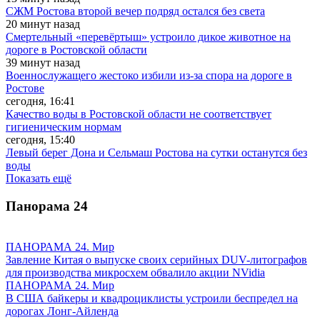
СЖМ Ростова второй вечер подряд остался без света
20 минут назад
Смертельный «перевёртыш» устроило дикое животное на
дороге в Ростовской области
39 минут назад
Военнослужащего жестоко избили из-за спора на дороге в
Ростове
сегодня, 16:41
Качество воды в Ростовской области не соответствует
гигиеническим нормам
сегодня, 15:40
Левый берег Дона и Сельмаш Ростова на сутки останутся без
воды
Показать ещё
Панорама
24
ПАНОРАМА 24. Мир
Завление Китая о выпуске своих серийных DUV-литографов
для производства микросхем обвалило акции NVidia
ПАНОРАМА 24. Мир
В США байкеры и квадроциклисты устроили беспредел на
дорогах Лонг-Айленда