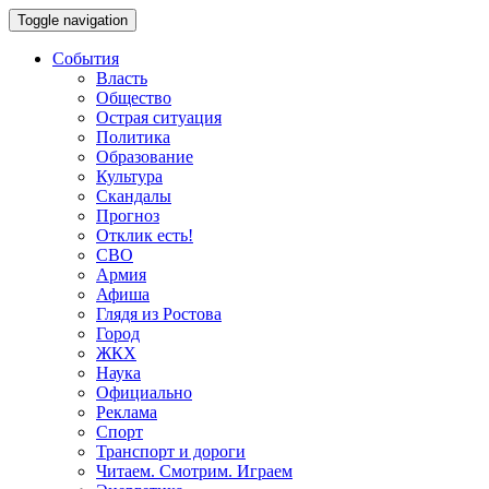
Toggle navigation
События
Власть
Общество
Острая ситуация
Политика
Образование
Культура
Скандалы
Прогноз
Отклик есть!
СВО
Армия
Афиша
Глядя из Ростова
Город
ЖКХ
Наука
Официально
Реклама
Спорт
Транспорт и дороги
Читаем. Смотрим. Играем