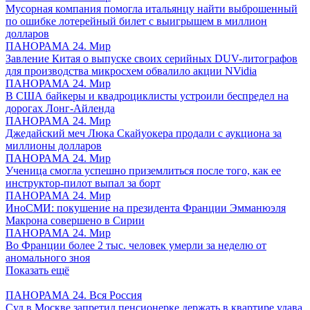
Мусорная компания помогла итальянцу найти выброшенный
по ошибке лотерейный билет с выигрышем в миллион
долларов
ПАНОРАМА 24. Мир
Завление Китая о выпуске своих серийных DUV-литографов
для производства микросхем обвалило акции NVidia
ПАНОРАМА 24. Мир
В США байкеры и квадроциклисты устроили беспредел на
дорогах Лонг-Айленда
ПАНОРАМА 24. Мир
Джедайский меч Люка Скайуокера продали с аукциона за
миллионы долларов
ПАНОРАМА 24. Мир
Ученица смогла успешно приземлиться после того, как ее
инструктор-пилот выпал за борт
ПАНОРАМА 24. Мир
ИноСМИ: покушение на президента Франции Эмманюэля
Макрона совершено в Сирии
ПАНОРАМА 24. Мир
Во Франции более 2 тыс. человек умерли за неделю от
аномального зноя
Показать ещё
ПАНОРАМА 24. Вся Россия
Суд в Москве запретил пенсионерке держать в квартире удава