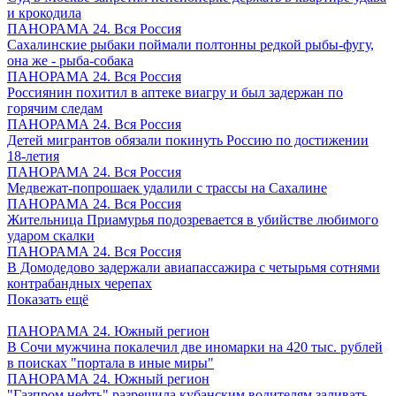
и крокодила
ПАНОРАМА 24. Вся Россия
Сахалинские рыбаки поймали полтонны редкой рыбы-фугу,
она же - рыба-собака
ПАНОРАМА 24. Вся Россия
Россиянин похитил в аптеке виагру и был задержан по
горячим следам
ПАНОРАМА 24. Вся Россия
Детей мигрантов обязали покинуть Россию по достижении
18-летия
ПАНОРАМА 24. Вся Россия
Медвежат-попрошаек удалили с трассы на Сахалине
ПАНОРАМА 24. Вся Россия
Жительница Приамурья подозревается в убийстве любимого
ударом скалки
ПАНОРАМА 24. Вся Россия
В Домодедово задержали авиапассажира с четырьмя сотнями
контрабандных черепах
Показать ещё
ПАНОРАМА 24. Южный регион
В Сочи мужчина покалечил две иномарки на 420 тыс. рублей
в поисках "портала в иные миры"
ПАНОРАМА 24. Южный регион
"Газпром нефть" разрешила кубанским водителям заливать