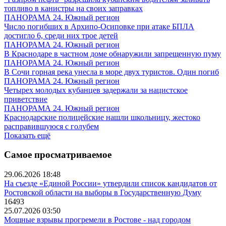
топливо в канистры на своих заправках
ПАНОРАМА 24. Южный регион
Число погибших в Архипо-Осиповке при атаке БПЛА
достигло 6, среди них трое детей
ПАНОРАМА 24. Южный регион
В Краснодаре в частном доме обнаружили запрещенную пуму
ПАНОРАМА 24. Южный регион
В Сочи горная река унесла в море двух туристов. Один погиб
ПАНОРАМА 24. Южный регион
Четырех молодых кубанцев задержали за нацистское
приветствие
ПАНОРАМА 24. Южный регион
Краснодарские полицейские нашли школьницу, жестоко
расправившуюся с голубем
Показать ещё
Самое просматриваемое
29.06.2026 18:48
На съезде «Единой России» утвердили список кандидатов от
Ростовской области на выборы в Государственную Думу
16493
25.07.2026 03:50
Мощные взрывы прогремели в Ростове - над городом