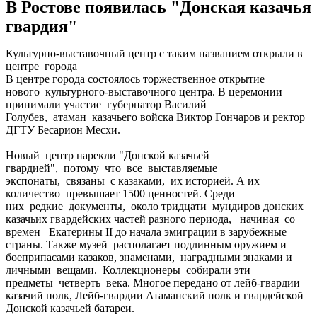
В Ростове появилась "Донская казачья
гвардия"
Культурно-выставочный центр с таким названием открыли в
центре города
В центре города состоялось торжественное открытие
нового культурного-выставочного центра. В церемонии
принимали участие губернатор Василий
Голубев, атаман казачьего войска Виктор Гончаров и ректор
ДГТУ Бесарион Месхи.
Новый центр нарекли "Донской казачьей
гвардией", потому что все выставляемые
экспонаты, связаны с казаками, их историей. А их
количество превышает 1500 ценностей. Среди
них редкие документы, около тридцати мундиров донских
казачьих гвардейских частей разного периода, начиная со
времен Екатерины II до начала эмиграции в зарубежные
страны. Также музей располагает подлинным оружием и
боеприпасами казаков, знаменами, наградными знаками и
личными вещами. Коллекционеры собирали эти
предметы четверть века. Многое передано от лейб-гвардии
казачий полк, Лейб-гвардии Атаманский полк и гвардейской
Донской казачьей батареи.