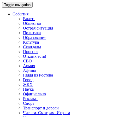
Toggle navigation
События
Власть
Общество
Острая ситуация
Политика
Образование
Культура
Скандалы
Прогноз
Отклик есть!
СВО
Армия
Афиша
Глядя из Ростова
Город
ЖКХ
Наука
Официально
Реклама
Спорт
Транспорт и дороги
Читаем. Смотрим. Играем