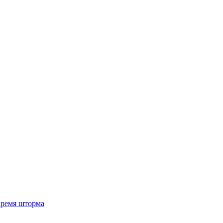
 время шторма