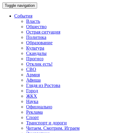
Toggle navigation
События
Власть
Общество
Острая ситуация
Политика
Образование
Культура
Скандалы
Прогноз
Отклик есть!
СВО
Армия
Афиша
Глядя из Ростова
Город
ЖКХ
Наука
Официально
Реклама
Спорт
Транспорт и дороги
Читаем. Смотрим. Играем