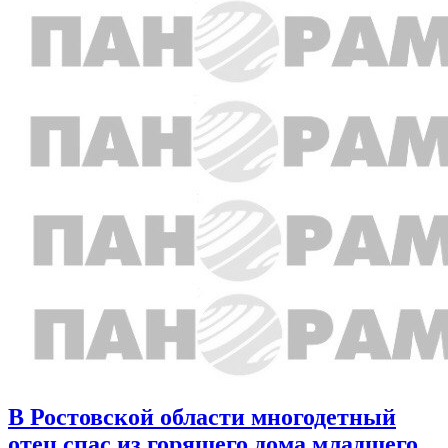
В Ростовской области многодетный
отец спас из горящего дома младшего