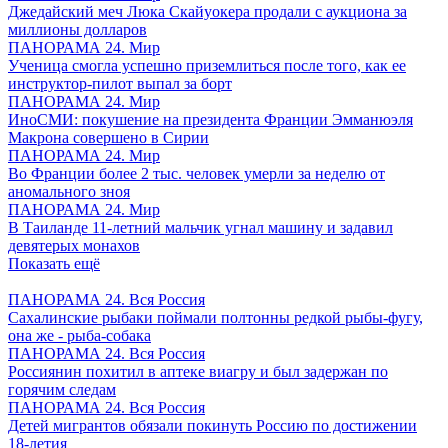
Джедайский меч Люка Скайуокера продали с аукциона за
миллионы долларов
ПАНОРАМА 24. Мир
Ученица смогла успешно приземлиться после того, как ее
инструктор-пилот выпал за борт
ПАНОРАМА 24. Мир
ИноСМИ: покушение на президента Франции Эмманюэля
Макрона совершено в Сирии
ПАНОРАМА 24. Мир
Во Франции более 2 тыс. человек умерли за неделю от
аномального зноя
ПАНОРАМА 24. Мир
В Таиланде 11-летний мальчик угнал машину и задавил
девятерых монахов
Показать ещё
ПАНОРАМА 24. Вся Россия
Сахалинские рыбаки поймали полтонны редкой рыбы-фугу,
она же - рыба-собака
ПАНОРАМА 24. Вся Россия
Россиянин похитил в аптеке виагру и был задержан по
горячим следам
ПАНОРАМА 24. Вся Россия
Детей мигрантов обязали покинуть Россию по достижении
18-летия