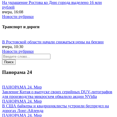
На украшение Ростова ко Дню города выделено 16 млн
рублей
вчера, 16:08
Новости рубрики
Транспорт и дороги
В Ростовской области начали снижаться цены на бензин
вчера, 10:30
Новости рубрики
Панорама
24
ПАНОРАМА 24. Мир
Завление Китая о выпуске своих серийных DUV-литографов
для производства микросхем обвалило акции NVidia
ПАНОРАМА 24. Мир
В США байкеры и квадроциклисты устроили беспредел на
дорогах Лонг-Айленда
ПАНОРАМА 24. Мир