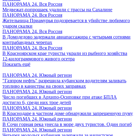
ПАНОРАМА 24. Вся Россия
Медвежат-попрошаек удалили с трассы на Сахалине
ПАНОРАМА 24. Вся Россия
Жительница Приамурья подозревается в убийстве любимого
ударом скалки
ПАНОРАМА 24. Вся Россия
В Домодедово задержали авиапассажира с четырьмя сотнями
контрабандных черепах
ПАНОРАМА 24. Вся Россия
В Красноярском крае туристы украли из рыбного хозяйства
12-килограммового живого осетра
Показать ещё
ПАНОРАМА 24. Южный регион
"Газпром нефть" разрешила кубанским водителям заливать
топливо в канистры на своих заправках
ПАНОРАМА 24. Южный регион
Число погибших в Архипо-Осиповке при атаке БПЛА
достигло 6, среди них трое детей
ПАНОРАМА 24. Южный регион
В Краснодаре в частном доме обнаружили запрещенную пуму
ПАНОРАМА 24. Южный регион
В Сочи горная река унесла в море двух туристов. Один погиб
ПАНОРАМА 24. Южный регион
Четырех молодых кубанцев задержали за нацистское