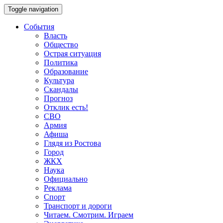
Toggle navigation
События
Власть
Общество
Острая ситуация
Политика
Образование
Культура
Скандалы
Прогноз
Отклик есть!
СВО
Армия
Афиша
Глядя из Ростова
Город
ЖКХ
Наука
Официально
Реклама
Спорт
Транспорт и дороги
Читаем. Смотрим. Играем