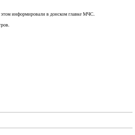
б этом информировали в донском главке МЧС.
тров.