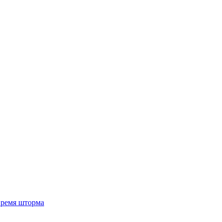
 время шторма