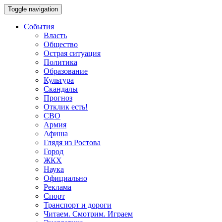
Toggle navigation
События
Власть
Общество
Острая ситуация
Политика
Образование
Культура
Скандалы
Прогноз
Отклик есть!
СВО
Армия
Афиша
Глядя из Ростова
Город
ЖКХ
Наука
Официально
Реклама
Спорт
Транспорт и дороги
Читаем. Смотрим. Играем