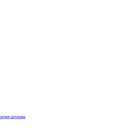
 время шторма