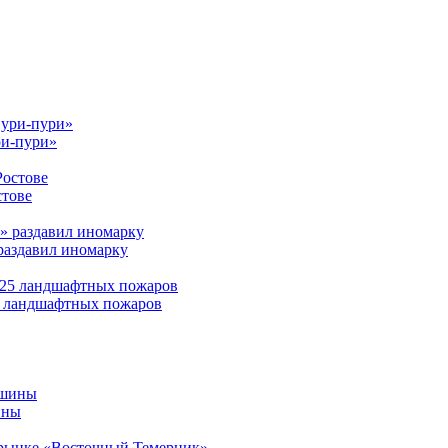
ри-пури»
стове
раздавил иномарку
25 ландшафтных пожаров
ины