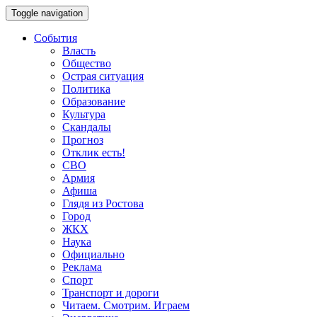
Toggle navigation
События
Власть
Общество
Острая ситуация
Политика
Образование
Культура
Скандалы
Прогноз
Отклик есть!
СВО
Армия
Афиша
Глядя из Ростова
Город
ЖКХ
Наука
Официально
Реклама
Спорт
Транспорт и дороги
Читаем. Смотрим. Играем