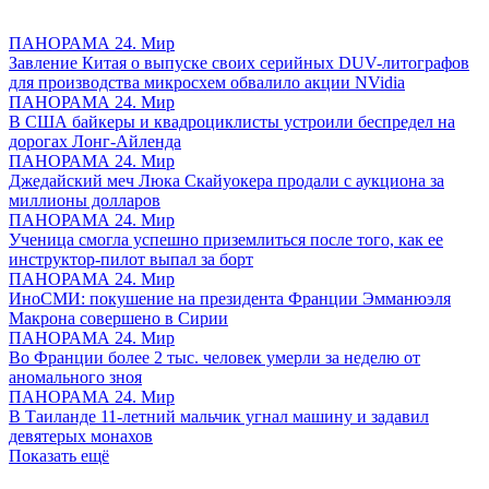
ПАНОРАМА 24. Мир
Завление Китая о выпуске своих серийных DUV-литографов
для производства микросхем обвалило акции NVidia
ПАНОРАМА 24. Мир
В США байкеры и квадроциклисты устроили беспредел на
дорогах Лонг-Айленда
ПАНОРАМА 24. Мир
Джедайский меч Люка Скайуокера продали с аукциона за
миллионы долларов
ПАНОРАМА 24. Мир
Ученица смогла успешно приземлиться после того, как ее
инструктор-пилот выпал за борт
ПАНОРАМА 24. Мир
ИноСМИ: покушение на президента Франции Эмманюэля
Макрона совершено в Сирии
ПАНОРАМА 24. Мир
Во Франции более 2 тыс. человек умерли за неделю от
аномального зноя
ПАНОРАМА 24. Мир
В Таиланде 11-летний мальчик угнал машину и задавил
девятерых монахов
Показать ещё