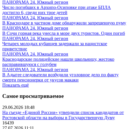
ПАНОРАМА 24. Южный регион
Число погибших в Архипо-Осиповке при атаке БПЛА
достигло 6, среди них трое детей
ПАНОРАМА 24. Южный регион
В Краснодаре в частном доме обнаружили запрещенную пуму
ПАНОРАМА 24. Южный регион
В Сочи горная река унесла в море двух туристов. Один погиб
ПАНОРАМА 24. Южный регион
Четырех молодых кубанцев задержали за нацистское
приветствие
ПАНОРАМА 24. Южный регион
Краснодарские полицейские нашли школьницу, жестоко
расправившуюся с голубем
ПАНОРАМА 24. Южный регион
В Адыгее следователи возбудили уголовное дело по факту
смерти пенсионерки от укусов макаки
Показать ещё
Самое просматриваемое
29.06.2026 18:48
На съезде «Единой России» утвердили список кандидатов от
Ростовской области на выборы в Государственную Думу
16439
27.07.2026 11:11