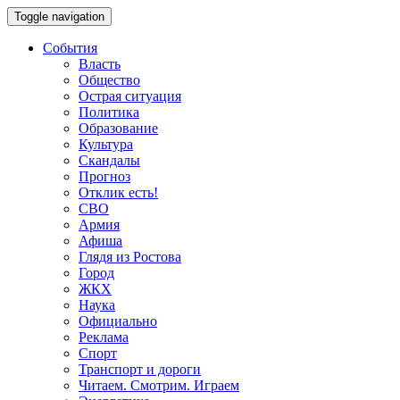
Toggle navigation
События
Власть
Общество
Острая ситуация
Политика
Образование
Культура
Скандалы
Прогноз
Отклик есть!
СВО
Армия
Афиша
Глядя из Ростова
Город
ЖКХ
Наука
Официально
Реклама
Спорт
Транспорт и дороги
Читаем. Смотрим. Играем