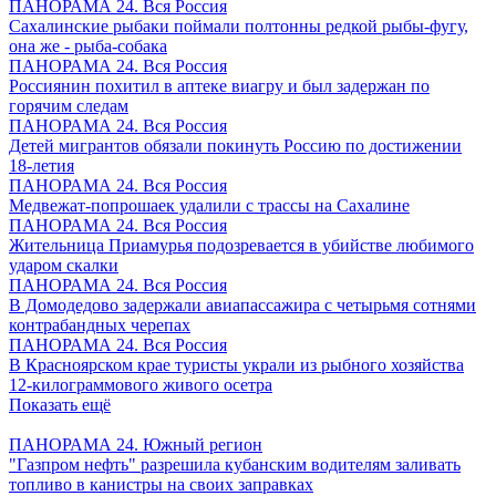
ПАНОРАМА 24. Вся Россия
Сахалинские рыбаки поймали полтонны редкой рыбы-фугу,
она же - рыба-собака
ПАНОРАМА 24. Вся Россия
Россиянин похитил в аптеке виагру и был задержан по
горячим следам
ПАНОРАМА 24. Вся Россия
Детей мигрантов обязали покинуть Россию по достижении
18-летия
ПАНОРАМА 24. Вся Россия
Медвежат-попрошаек удалили с трассы на Сахалине
ПАНОРАМА 24. Вся Россия
Жительница Приамурья подозревается в убийстве любимого
ударом скалки
ПАНОРАМА 24. Вся Россия
В Домодедово задержали авиапассажира с четырьмя сотнями
контрабандных черепах
ПАНОРАМА 24. Вся Россия
В Красноярском крае туристы украли из рыбного хозяйства
12-килограммового живого осетра
Показать ещё
ПАНОРАМА 24. Южный регион
"Газпром нефть" разрешила кубанским водителям заливать
топливо в канистры на своих заправках