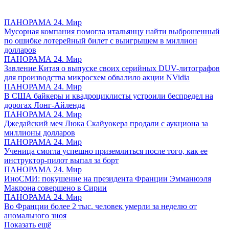
ПАНОРАМА 24. Мир
Мусорная компания помогла итальянцу найти выброшенный
по ошибке лотерейный билет с выигрышем в миллион
долларов
ПАНОРАМА 24. Мир
Завление Китая о выпуске своих серийных DUV-литографов
для производства микросхем обвалило акции NVidia
ПАНОРАМА 24. Мир
В США байкеры и квадроциклисты устроили беспредел на
дорогах Лонг-Айленда
ПАНОРАМА 24. Мир
Джедайский меч Люка Скайуокера продали с аукциона за
миллионы долларов
ПАНОРАМА 24. Мир
Ученица смогла успешно приземлиться после того, как ее
инструктор-пилот выпал за борт
ПАНОРАМА 24. Мир
ИноСМИ: покушение на президента Франции Эмманюэля
Макрона совершено в Сирии
ПАНОРАМА 24. Мир
Во Франции более 2 тыс. человек умерли за неделю от
аномального зноя
Показать ещё