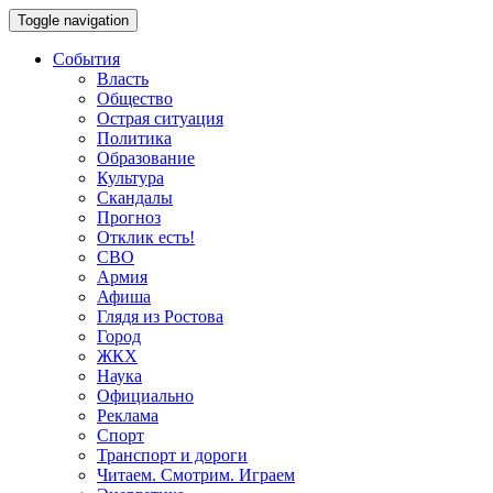
Toggle navigation
События
Власть
Общество
Острая ситуация
Политика
Образование
Культура
Скандалы
Прогноз
Отклик есть!
СВО
Армия
Афиша
Глядя из Ростова
Город
ЖКХ
Наука
Официально
Реклама
Спорт
Транспорт и дороги
Читаем. Смотрим. Играем