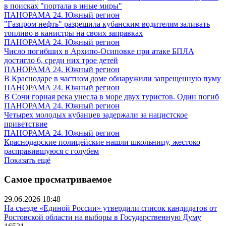
в поисках "портала в иные миры"
ПАНОРАМА 24. Южный регион
"Газпром нефть" разрешила кубанским водителям заливать
топливо в канистры на своих заправках
ПАНОРАМА 24. Южный регион
Число погибших в Архипо-Осиповке при атаке БПЛА
достигло 6, среди них трое детей
ПАНОРАМА 24. Южный регион
В Краснодаре в частном доме обнаружили запрещенную пуму
ПАНОРАМА 24. Южный регион
В Сочи горная река унесла в море двух туристов. Один погиб
ПАНОРАМА 24. Южный регион
Четырех молодых кубанцев задержали за нацистское
приветствие
ПАНОРАМА 24. Южный регион
Краснодарские полицейские нашли школьницу, жестоко
расправившуюся с голубем
Показать ещё
Самое просматриваемое
29.06.2026 18:48
На съезде «Единой России» утвердили список кандидатов от
Ростовской области на выборы в Государственную Думу