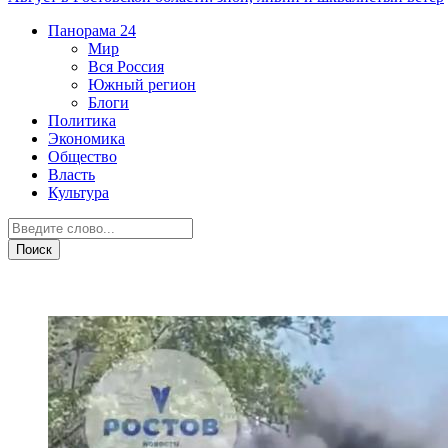
Панорама
24
Мир
Вся Россия
Южный регион
Блоги
Политика
Экономика
Общество
Власть
Культура
Дежурная часть