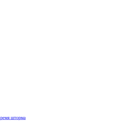
 время шторма