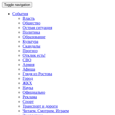
Toggle navigation
События
Власть
Общество
Острая ситуация
Политика
Образование
Культура
Скандалы
Прогноз
Отклик есть!
СВО
Армия
Афиша
Глядя из Ростова
Город
ЖКХ
Наука
Официально
Реклама
Спорт
Транспорт и дороги
Читаем. Смотрим. Играем