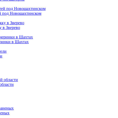
ей под Новошахтинском
у в Зверево
еринки в Шахтах
ли
области
неных