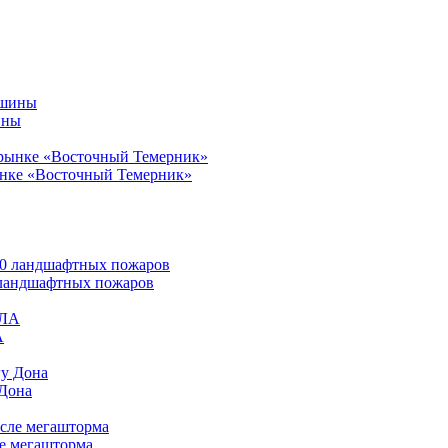
ины
ынке «Восточный Темерник»
0 ландшафтных пожаров
А
 Дона
ле мегашторма