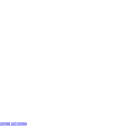
 время шторма