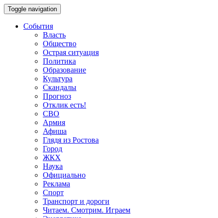
Toggle navigation
События
Власть
Общество
Острая ситуация
Политика
Образование
Культура
Скандалы
Прогноз
Отклик есть!
СВО
Армия
Афиша
Глядя из Ростова
Город
ЖКХ
Наука
Официально
Реклама
Спорт
Транспорт и дороги
Читаем. Смотрим. Играем