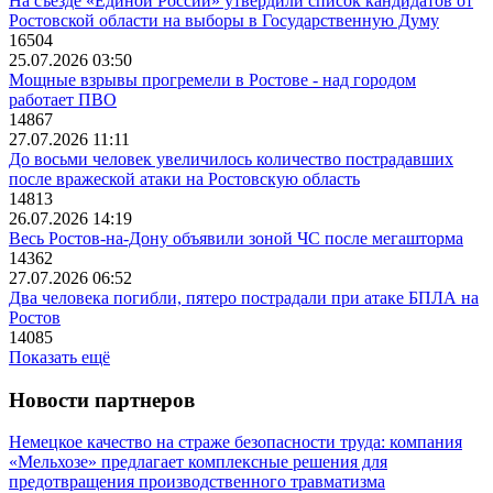
На съезде «Единой России» утвердили список кандидатов от
Ростовской области на выборы в Государственную Думу
16504
25.07.2026 03:50
Мощные взрывы прогремели в Ростове - над городом
работает ПВО
14867
27.07.2026 11:11
До восьми человек увеличилось количество пострадавших
после вражеской атаки на Ростовскую область
14813
26.07.2026 14:19
Весь Ростов-на-Дону объявили зоной ЧС после мегашторма
14362
27.07.2026 06:52
Два человека погибли, пятеро пострадали при атаке БПЛА на
Ростов
14085
Показать ещё
Новости партнеров
Немецкое качество на страже безопасности труда: компания
«Мельхозе» предлагает комплексные решения для
предотвращения производственного травматизма