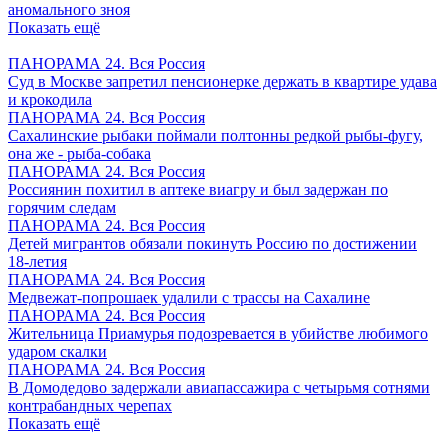
аномального зноя
Показать ещё
ПАНОРАМА 24. Вся Россия
Суд в Москве запретил пенсионерке держать в квартире удава
и крокодила
ПАНОРАМА 24. Вся Россия
Сахалинские рыбаки поймали полтонны редкой рыбы-фугу,
она же - рыба-собака
ПАНОРАМА 24. Вся Россия
Россиянин похитил в аптеке виагру и был задержан по
горячим следам
ПАНОРАМА 24. Вся Россия
Детей мигрантов обязали покинуть Россию по достижении
18-летия
ПАНОРАМА 24. Вся Россия
Медвежат-попрошаек удалили с трассы на Сахалине
ПАНОРАМА 24. Вся Россия
Жительница Приамурья подозревается в убийстве любимого
ударом скалки
ПАНОРАМА 24. Вся Россия
В Домодедово задержали авиапассажира с четырьмя сотнями
контрабандных черепах
Показать ещё