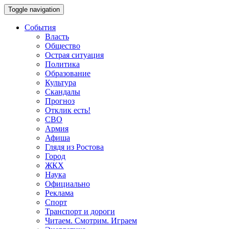
Toggle navigation
События
Власть
Общество
Острая ситуация
Политика
Образование
Культура
Скандалы
Прогноз
Отклик есть!
СВО
Армия
Афиша
Глядя из Ростова
Город
ЖКХ
Наука
Официально
Реклама
Спорт
Транспорт и дороги
Читаем. Смотрим. Играем