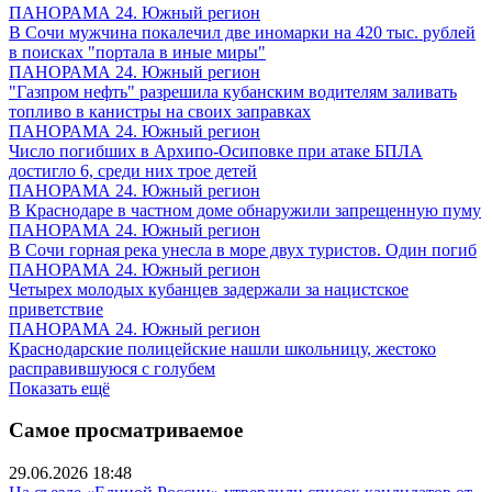
ПАНОРАМА 24. Южный регион
В Сочи мужчина покалечил две иномарки на 420 тыс. рублей
в поисках "портала в иные миры"
ПАНОРАМА 24. Южный регион
"Газпром нефть" разрешила кубанским водителям заливать
топливо в канистры на своих заправках
ПАНОРАМА 24. Южный регион
Число погибших в Архипо-Осиповке при атаке БПЛА
достигло 6, среди них трое детей
ПАНОРАМА 24. Южный регион
В Краснодаре в частном доме обнаружили запрещенную пуму
ПАНОРАМА 24. Южный регион
В Сочи горная река унесла в море двух туристов. Один погиб
ПАНОРАМА 24. Южный регион
Четырех молодых кубанцев задержали за нацистское
приветствие
ПАНОРАМА 24. Южный регион
Краснодарские полицейские нашли школьницу, жестоко
расправившуюся с голубем
Показать ещё
Самое просматриваемое
29.06.2026 18:48