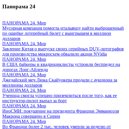
Панорама
24
ПАНОРАМА 24. Мир
Мусорная компания помогла итальянцу найти выброшенный
по ошибке лотерейный билет с выигрышем в миллион
долларов
ПАНОРАМА 24. Мир
Завление Китая о выпуске своих серийных DUV-литографов
для производства микросхем обвалило акции NVidia
ПАНОРАМА 24. Мир
В США байкеры и квадроциклисты устроили беспредел на
дорогах Лонг-Айленда
ПАНОРАМА 24. Мир
Джедайский меч Люка Скайуокера продали с аукциона за
миллионы долларов
ПАНОРАМА 24. Мир
Ученица смогла успешно приземлиться после того, как ее
инструктор-пилот выпал за борт
ПАНОРАМА 24. Мир
ИноСМИ: покушение на президента Франции Эмманюэля
Макрона совершено в Сирии
ПАНОРАМА 24. Мир
Во Франции более 2 тыс. человек умерли за неделю от