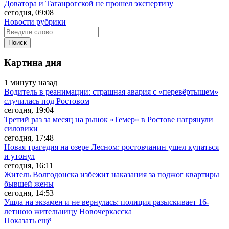
Доватора и Таганрогской не прошел экспертизу
сегодня, 09:08
Новости рубрики
Картина дня
1 минуту назад
Водитель в реанимации: страшная авария с «перевёртышем»
случилась под Ростовом
сегодня, 19:04
Третий раз за месяц на рынок «Темер» в Ростове нагрянули
силовики
сегодня, 17:48
Новая трагедия на озере Лесном: ростовчанин ушел купаться
и утонул
сегодня, 16:11
Житель Волгодонска избежит наказания за поджог квартиры
бывшей жены
сегодня, 14:53
Ушла на экзамен и не вернулась: полиция разыскивает 16-
летнюю жительницу Новочеркасска
Показать ещё