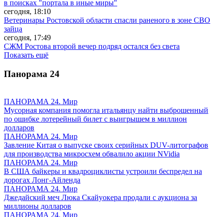
в поисках "портала в иные миры"
сегодня, 18:10
Ветеринары Ростовской области спасли раненого в зоне СВО
зайца
сегодня, 17:49
СЖМ Ростова второй вечер подряд остался без света
Показать ещё
Панорама
24
ПАНОРАМА 24. Мир
Мусорная компания помогла итальянцу найти выброшенный
по ошибке лотерейный билет с выигрышем в миллион
долларов
ПАНОРАМА 24. Мир
Завление Китая о выпуске своих серийных DUV-литографов
для производства микросхем обвалило акции NVidia
ПАНОРАМА 24. Мир
В США байкеры и квадроциклисты устроили беспредел на
дорогах Лонг-Айленда
ПАНОРАМА 24. Мир
Джедайский меч Люка Скайуокера продали с аукциона за
миллионы долларов
ПАНОРАМА 24. Мир