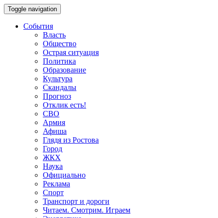
Toggle navigation
События
Власть
Общество
Острая ситуация
Политика
Образование
Культура
Скандалы
Прогноз
Отклик есть!
СВО
Армия
Афиша
Глядя из Ростова
Город
ЖКХ
Наука
Официально
Реклама
Спорт
Транспорт и дороги
Читаем. Смотрим. Играем