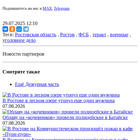
Подпишитесь на нас в
MAX
,
Telegram
.
29.07.2025 12:10
Теги:
Ростовская область
,
Ростов
,
ФСБ
,
теракт
,
военные
,
уголовное дело
Новости партнеров
Смотрите также
Ещё Дежурная часть
В Ростове в лесном озере утонул еще один мужчина
07.08.2026
Облаву на «кочевников» провели полицейские в Батайске
07.08.2026
В Ростове на Коммунистическом произошёл пожар в кафе