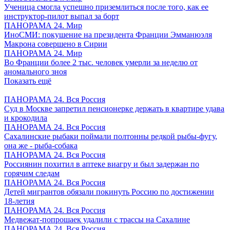
Ученица смогла успешно приземлиться после того, как ее
инструктор-пилот выпал за борт
ПАНОРАМА 24. Мир
ИноСМИ: покушение на президента Франции Эмманюэля
Макрона совершено в Сирии
ПАНОРАМА 24. Мир
Во Франции более 2 тыс. человек умерли за неделю от
аномального зноя
Показать ещё
ПАНОРАМА 24. Вся Россия
Суд в Москве запретил пенсионерке держать в квартире удава
и крокодила
ПАНОРАМА 24. Вся Россия
Сахалинские рыбаки поймали полтонны редкой рыбы-фугу,
она же - рыба-собака
ПАНОРАМА 24. Вся Россия
Россиянин похитил в аптеке виагру и был задержан по
горячим следам
ПАНОРАМА 24. Вся Россия
Детей мигрантов обязали покинуть Россию по достижении
18-летия
ПАНОРАМА 24. Вся Россия
Медвежат-попрошаек удалили с трассы на Сахалине
ПАНОРАМА 24. Вся Россия