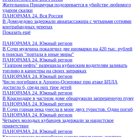
Жительница Приамурья подозревается в убийстве любимого
ударом скалки
ПАНОРАМА 24. Вся Россия
В Домодедово задержали авиапассажира с четырьмя сотнями
контрабандных черепах
Показать ещё
ПАНОРАМА 24. Южный регион
В Сочи мужчина покалечил две иномарки на 420 тыс. рублей
в поисках "портала в иные миры"
ПАНОРАМА 24. Южный регион
"Газпром нефть" разрешила кубанским водителям заливать
топливо в канистры на своих заправках
ПАНОРАМА 24. Южный регион
Число погибших в Архипо-Осиповке при атаке БПЛА
достигло 6, среди них трое детей
ПАНОРАМА 24. Южный регион
В Краснодаре в частном доме обнаружили запрещенную пуму
ПАНОРАМА 24. Южный регион
В Сочи горная река унесла в море двух туристов. Один погиб
ПАНОРАМА 24. Южный регион
Четырех молодых кубанцев задержали за нацистское
приветствие
ПАНОРАМА 24. Южный регион
Краснодарские полицейские нашли школьницу, жестоко