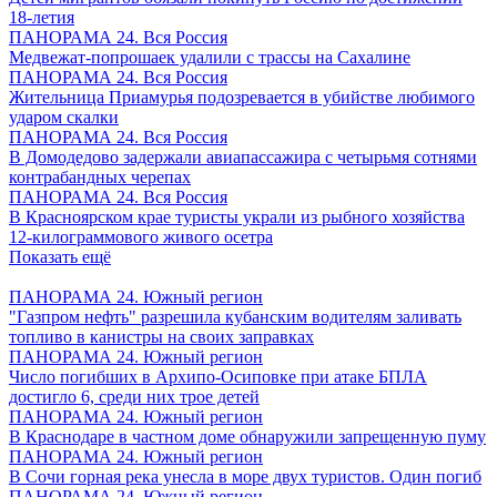
18-летия
ПАНОРАМА 24. Вся Россия
Медвежат-попрошаек удалили с трассы на Сахалине
ПАНОРАМА 24. Вся Россия
Жительница Приамурья подозревается в убийстве любимого
ударом скалки
ПАНОРАМА 24. Вся Россия
В Домодедово задержали авиапассажира с четырьмя сотнями
контрабандных черепах
ПАНОРАМА 24. Вся Россия
В Красноярском крае туристы украли из рыбного хозяйства
12-килограммового живого осетра
Показать ещё
ПАНОРАМА 24. Южный регион
"Газпром нефть" разрешила кубанским водителям заливать
топливо в канистры на своих заправках
ПАНОРАМА 24. Южный регион
Число погибших в Архипо-Осиповке при атаке БПЛА
достигло 6, среди них трое детей
ПАНОРАМА 24. Южный регион
В Краснодаре в частном доме обнаружили запрещенную пуму
ПАНОРАМА 24. Южный регион
В Сочи горная река унесла в море двух туристов. Один погиб
ПАНОРАМА 24. Южный регион