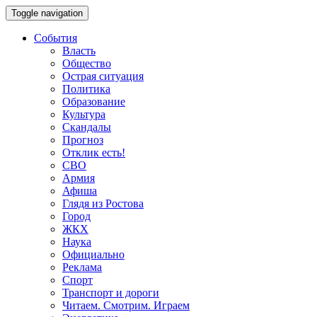
Toggle navigation
События
Власть
Общество
Острая ситуация
Политика
Образование
Культура
Скандалы
Прогноз
Отклик есть!
СВО
Армия
Афиша
Глядя из Ростова
Город
ЖКХ
Наука
Официально
Реклама
Спорт
Транспорт и дороги
Читаем. Смотрим. Играем