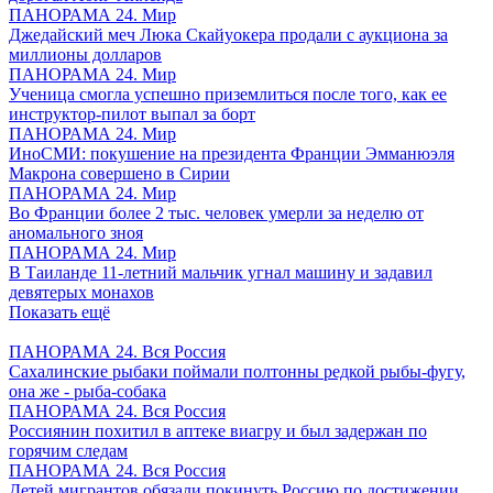
ПАНОРАМА 24. Мир
Джедайский меч Люка Скайуокера продали с аукциона за
миллионы долларов
ПАНОРАМА 24. Мир
Ученица смогла успешно приземлиться после того, как ее
инструктор-пилот выпал за борт
ПАНОРАМА 24. Мир
ИноСМИ: покушение на президента Франции Эмманюэля
Макрона совершено в Сирии
ПАНОРАМА 24. Мир
Во Франции более 2 тыс. человек умерли за неделю от
аномального зноя
ПАНОРАМА 24. Мир
В Таиланде 11-летний мальчик угнал машину и задавил
девятерых монахов
Показать ещё
ПАНОРАМА 24. Вся Россия
Сахалинские рыбаки поймали полтонны редкой рыбы-фугу,
она же - рыба-собака
ПАНОРАМА 24. Вся Россия
Россиянин похитил в аптеке виагру и был задержан по
горячим следам
ПАНОРАМА 24. Вся Россия
Детей мигрантов обязали покинуть Россию по достижении