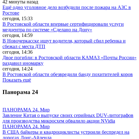
42 минуты назад
Ещё одно уголовное дело возбудили после пожара на АЗС в
Ростове
сегодня, 15:33
В Ростовской области впервые сертифицировали услуги
медцентра по системе «Сделано на Дону»
сегодня, 14:59
В Новочеркасске ищут водителя, который сбил ребенка и
сбежал с места ДТП
сегодня, 14:36
Двое погибли: в Ростовской области КАМАЗ «Почты России»
раздавил иномарку
сегодня, 14:24
В Ростовской области обезвредили банду похитителей коров
Показать ещё
Панорама
24
ПАНОРАМА 24. Мир
Завление Китая о выпуске своих серийных DUV-литографов
для производства микросхем обвалило акции NVidia
ПАНОРАМА 24. Мир
В США байкеры и квадроциклисты устроили беспредел на
дорогах Лонг-Айленда