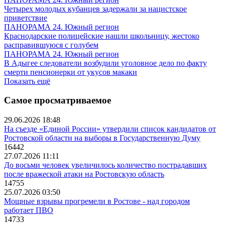
Четырех молодых кубанцев задержали за нацистское
приветствие
ПАНОРАМА 24. Южный регион
Краснодарские полицейские нашли школьницу, жестоко
расправившуюся с голубем
ПАНОРАМА 24. Южный регион
В Адыгее следователи возбудили уголовное дело по факту
смерти пенсионерки от укусов макаки
Показать ещё
Самое просматриваемое
29.06.2026 18:48
На съезде «Единой России» утвердили список кандидатов от
Ростовской области на выборы в Государственную Думу
16442
27.07.2026 11:11
До восьми человек увеличилось количество пострадавших
после вражеской атаки на Ростовскую область
14755
25.07.2026 03:50
Мощные взрывы прогремели в Ростове - над городом
работает ПВО
14733