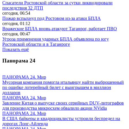
Спасатели Ростовской области за сутки ликвидировали
последствия 32 ДТП
сегодня, 06:54
Пожар вспыхнул под Ростовом из-за атаки БПЛА
сегодня, 01:12
Вражеские БПЛА вновь атакуют Таганрог, работает ПВО
сегодня, 00:47
Угроза применения ударных БПЛА объявлена по югу
Ростовской области и в Таганроге
Показать ещё
Панорама
24
ПАНОРАМА 24. Мир
Мусорная компания помогла итальянцу найти выброшенный
по ошибке лотерейный билет с выигрышем в миллион
долларов
ПАНОРАМА 24. Мир
Завление Китая о выпуске своих серийных DUV-литографов
для производства микросхем обвалило акции NVidia
ПАНОРАМА 24. Мир
В США байкеры и квадроциклисты устроили беспредел на
дорогах Лонг-Айленда
ПАНОРАМА 24. Мир