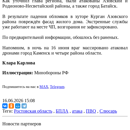
Как уточнил глава региона, были атакованы Азовский и
Родионово-Несветайский районы, а также город Батайск.
В результате падения обломков в хуторе Курган Азовского
района повреждён фасад жилого дома. Экстренные службы
уже работают на месте ЧП, возгорания не зафиксировано.
По предварительной информации, обошлось без раненых.
Напомним, в ночь на 16 июня враг массировано атаковал
дронами город Каменск и четыре района области.
Клара Карлова
Иллюстрация:
Минобороны РФ
Подпишитесь на нас в
MAX
,
Telegram
.
16.06.2026 15:08
Теги:
Ростовская область
,
БПЛА
,
атака
,
ПВО
,
Слюсарь
Новости партнеров