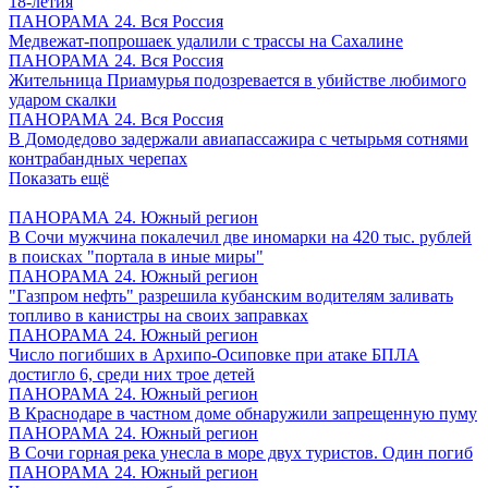
18-летия
ПАНОРАМА 24. Вся Россия
Медвежат-попрошаек удалили с трассы на Сахалине
ПАНОРАМА 24. Вся Россия
Жительница Приамурья подозревается в убийстве любимого
ударом скалки
ПАНОРАМА 24. Вся Россия
В Домодедово задержали авиапассажира с четырьмя сотнями
контрабандных черепах
Показать ещё
ПАНОРАМА 24. Южный регион
В Сочи мужчина покалечил две иномарки на 420 тыс. рублей
в поисках "портала в иные миры"
ПАНОРАМА 24. Южный регион
"Газпром нефть" разрешила кубанским водителям заливать
топливо в канистры на своих заправках
ПАНОРАМА 24. Южный регион
Число погибших в Архипо-Осиповке при атаке БПЛА
достигло 6, среди них трое детей
ПАНОРАМА 24. Южный регион
В Краснодаре в частном доме обнаружили запрещенную пуму
ПАНОРАМА 24. Южный регион
В Сочи горная река унесла в море двух туристов. Один погиб
ПАНОРАМА 24. Южный регион