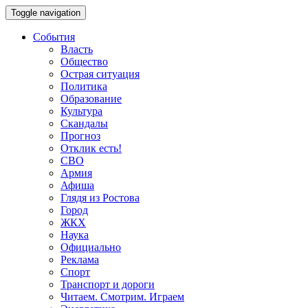
Toggle navigation
События
Власть
Общество
Острая ситуация
Политика
Образование
Культура
Скандалы
Прогноз
Отклик есть!
СВО
Армия
Афиша
Глядя из Ростова
Город
ЖКХ
Наука
Официально
Реклама
Спорт
Транспорт и дороги
Читаем. Смотрим. Играем