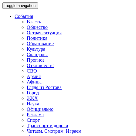
Toggle navigation
События
Власть
Общество
Острая ситуация
Политика
Образование
Культура
Скандалы
Прогноз
Отклик есть!
СВО
Армия
Афиша
Глядя из Ростова
Город
ЖКХ
Наука
Официально
Реклама
Спорт
Транспорт и дороги
Читаем. Смотрим. Играем