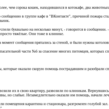
и
ее, чем сорока кошек, находившихся в котокафе, два животных 
о сообщению в группе кафе в "ВКонтакте", причиной пожара стало
льник.
спели буквально на несколько минут, - говорится в сообщении. 
 просто тяжёлые. Они тоже в клинике.
а момент сообщения прятались за стеной, и были нужны котолов
асательной части №6 за спасение многих питомцев, которых спа
ры, которые оказали скорую помощь пострадавшим и разобрали сп
евозили их в свою квартиру, развозили по клиникам. Вернувшись
вы, но слабые. Незамедлительно оказали им помощь, начали лече
и помещения карантина и стационара, разгромлен голубой зал. 
".