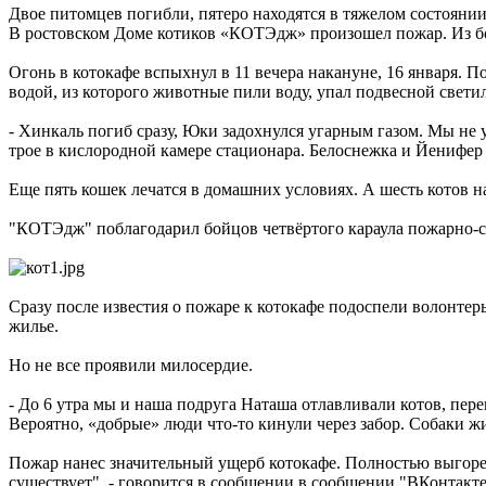
Двое питомцев погибли, пятеро находятся в тяжелом состояни
В ростовском Доме котиков «КОТЭдж» произошел пожар. Из бол
Огонь в котокафе вспыхнул в 11 вечера накануне, 16 января. П
водой, из которого животные пили воду, упал подвесной свети
- Хинкаль погиб сразу, Юки задохнулся угарным газом. Мы не у
трое в кислородной камере стационара. Белоснежка и Йенифер
Еще пять кошек лечатся в домашних условиях. А шесть котов н
"КОТЭдж" поблагодарил бойцов четвёртого караула пожарно-сп
Сразу после известия о пожаре к котокафе подоспели волонте
жилье.
Но не все проявили милосердие.
- До 6 утра мы и наша подруга Наташа отлавливали котов, пер
Вероятно, «добрые» люди что-то кинули через забор. Собаки жи
Пожар нанес значительный ущерб котокафе. Полностью выгорел
существует", - говорится в сообщении в сообщении "ВКонтакте