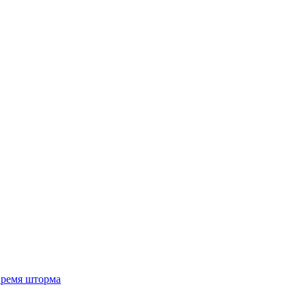
 время шторма