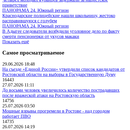
приветствие
ПАНОРАМА 24. Южный регион
Краснодарские полицейские нашли школьницу, жестоко
расправившуюся с голубем
ПАНОРАМА 24. Южный регион
В Адыгее следователи возбудили уголовное дело по факту
смерти пенсионерки от укусов макаки
Показать ещё
Самое просматриваемое
29.06.2026 18:48
На съезде «Единой России» утвердили список кандидатов от
Ростовской области на выборы в Государственную Думу
16443
27.07.2026 11:11
До восьми человек увеличилось количество пострадавших
после вражеской атаки на Ростовскую область
14756
25.07.2026 03:50
Мощные взрывы прогремели в Ростове - над городом
работает ПВО
14735
26.07.2026 14:19