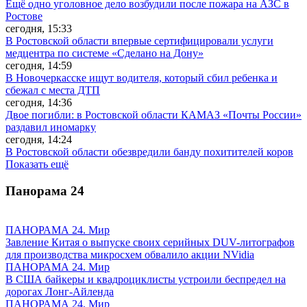
Ещё одно уголовное дело возбудили после пожара на АЗС в
Ростове
сегодня, 15:33
В Ростовской области впервые сертифицировали услуги
медцентра по системе «Сделано на Дону»
сегодня, 14:59
В Новочеркасске ищут водителя, который сбил ребенка и
сбежал с места ДТП
сегодня, 14:36
Двое погибли: в Ростовской области КАМАЗ «Почты России»
раздавил иномарку
сегодня, 14:24
В Ростовской области обезвредили банду похитителей коров
Показать ещё
Панорама
24
ПАНОРАМА 24. Мир
Завление Китая о выпуске своих серийных DUV-литографов
для производства микросхем обвалило акции NVidia
ПАНОРАМА 24. Мир
В США байкеры и квадроциклисты устроили беспредел на
дорогах Лонг-Айленда
ПАНОРАМА 24. Мир