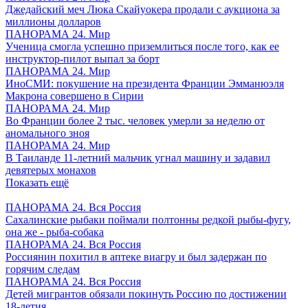
Джедайский меч Люка Скайуокера продали с аукциона за
миллионы долларов
ПАНОРАМА 24. Мир
Ученица смогла успешно приземлиться после того, как ее
инструктор-пилот выпал за борт
ПАНОРАМА 24. Мир
ИноСМИ: покушение на президента Франции Эмманюэля
Макрона совершено в Сирии
ПАНОРАМА 24. Мир
Во Франции более 2 тыс. человек умерли за неделю от
аномального зноя
ПАНОРАМА 24. Мир
В Таиланде 11-летний мальчик угнал машину и задавил
девятерых монахов
Показать ещё
ПАНОРАМА 24. Вся Россия
Сахалинские рыбаки поймали полтонны редкой рыбы-фугу,
она же - рыба-собака
ПАНОРАМА 24. Вся Россия
Россиянин похитил в аптеке виагру и был задержан по
горячим следам
ПАНОРАМА 24. Вся Россия
Детей мигрантов обязали покинуть Россию по достижении
18-летия