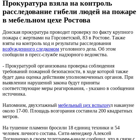
Прокуратура взяла на контроль
расследование гибели людей на пожаре
в мебельном цехе Ростова
Донская прокуратура проводит проверку по факту крупного
пожара с жертвами на Горсоветской, 83 в Ростове. Также
взяты на контроль ход и результаты расследования
возбужденного следкомом
уголовного дела. Об этом
сообщили в пресс-службе надзорного ведомства.
- Прокуратурой организована проверка соблюдения
требований пожарной безопасности, в ходе которой также
будет дана оценка действиям уполномоченных органов. При
выявлении нарушений закона будут приняты
соответствующие меры реагирования, - указано в сообщении
источника.
Напомним, двухэтажный
мебельный цех вспыхну
л накануне
около 17-00. Площадь возгорания составила 200 квадратных
метров.
На тушение пламени бросили 18 единиц техники и 54
человек личного состава. Сити-менеджер Алексей
Логвиненко в своем телеграмм-канале сообщил, что в связи с