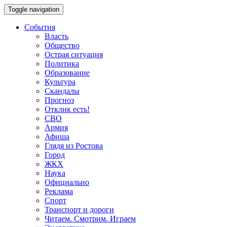
Toggle navigation
События
Власть
Общество
Острая ситуация
Политика
Образование
Культура
Скандалы
Прогноз
Отклик есть!
СВО
Армия
Афиша
Глядя из Ростова
Город
ЖКХ
Наука
Официально
Реклама
Спорт
Транспорт и дороги
Читаем. Смотрим. Играем