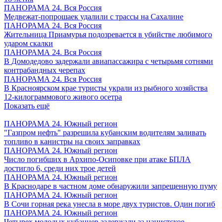
ПАНОРАМА 24. Вся Россия
Медвежат-попрошаек удалили с трассы на Сахалине
ПАНОРАМА 24. Вся Россия
Жительница Приамурья подозревается в убийстве любимого
ударом скалки
ПАНОРАМА 24. Вся Россия
В Домодедово задержали авиапассажира с четырьмя сотнями
контрабандных черепах
ПАНОРАМА 24. Вся Россия
В Красноярском крае туристы украли из рыбного хозяйства
12-килограммового живого осетра
Показать ещё
ПАНОРАМА 24. Южный регион
"Газпром нефть" разрешила кубанским водителям заливать
топливо в канистры на своих заправках
ПАНОРАМА 24. Южный регион
Число погибших в Архипо-Осиповке при атаке БПЛА
достигло 6, среди них трое детей
ПАНОРАМА 24. Южный регион
В Краснодаре в частном доме обнаружили запрещенную пуму
ПАНОРАМА 24. Южный регион
В Сочи горная река унесла в море двух туристов. Один погиб
ПАНОРАМА 24. Южный регион
Четырех молодых кубанцев задержали за нацистское