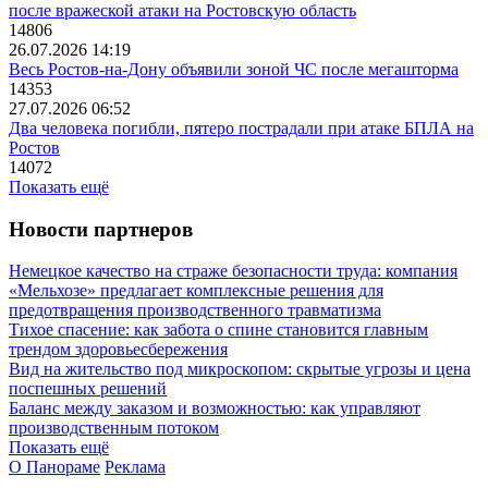
после вражеской атаки на Ростовскую область
14806
26.07.2026 14:19
Весь Ростов-на-Дону объявили зоной ЧС после мегашторма
14353
27.07.2026 06:52
Два человека погибли, пятеро пострадали при атаке БПЛА на
Ростов
14072
Показать ещё
Новости партнеров
Немецкое качество на страже безопасности труда: компания
«Мельхозе» предлагает комплексные решения для
предотвращения производственного травматизма
Тихое спасение: как забота о спине становится главным
трендом здоровьесбережения
Вид на жительство под микроскопом: скрытые угрозы и цена
поспешных решений
Баланс между заказом и возможностью: как управляют
производственным потоком
Показать ещё
О Панораме
Реклама