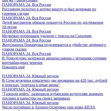
она же - рыба-собака
ПАНОРАМА 24. Вся Россия
Россиянин похитил в аптеке виагру и был задержан по
горячим следам
ПАНОРАМА 24. Вся Россия
Детей мигрантов обязали покинуть Россию по достижении
18-летия
ПАНОРАМА 24. Вся Россия
Медвежат-попрошаек удалили с трассы на Сахалине
ПАНОРАМА 24. Вся Россия
Жительница Приамурья подозревается в убийстве любимого
ударом скалки
ПАНОРАМА 24. Вся Россия
В Домодедово задержали авиапассажира с четырьмя сотнями
контрабандных черепах
Показать ещё
ПАНОРАМА 24. Южный регион
В Сочи мужчина покалечил две иномарки на 420 тыс. рублей
в поисках "портала в иные миры"
ПАНОРАМА 24. Южный регион
"Газпром нефть" разрешила кубанским водителям заливать
топливо в канистры на своих заправках
ПАНОРАМА 24. Южный регион
Число погибших в Архипо-Осиповке при атаке БПЛА