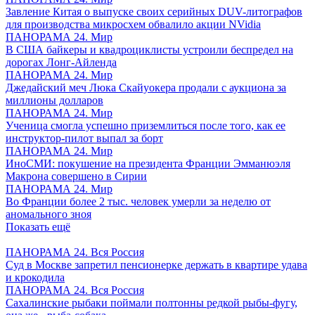
Завление Китая о выпуске своих серийных DUV-литографов
для производства микросхем обвалило акции NVidia
ПАНОРАМА 24. Мир
В США байкеры и квадроциклисты устроили беспредел на
дорогах Лонг-Айленда
ПАНОРАМА 24. Мир
Джедайский меч Люка Скайуокера продали с аукциона за
миллионы долларов
ПАНОРАМА 24. Мир
Ученица смогла успешно приземлиться после того, как ее
инструктор-пилот выпал за борт
ПАНОРАМА 24. Мир
ИноСМИ: покушение на президента Франции Эмманюэля
Макрона совершено в Сирии
ПАНОРАМА 24. Мир
Во Франции более 2 тыс. человек умерли за неделю от
аномального зноя
Показать ещё
ПАНОРАМА 24. Вся Россия
Суд в Москве запретил пенсионерке держать в квартире удава
и крокодила
ПАНОРАМА 24. Вся Россия
Сахалинские рыбаки поймали полтонны редкой рыбы-фугу,