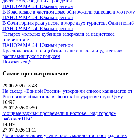
достигло 6, среди них трое детей
ПАНОРАМА 24. Южный регион
В Краснодаре в частном доме обнаружили запрещенную пуму
ПАНОРАМА 24. Южный регион
В Сочи горная река унесла в море двух туристов. Один погиб
ПАНОРАМА 24. Южный регион
Четырех молодых кубанцев задержали за нацистское
приветствие
ПАНОРАМА 24. Южный регион
Краснодарские полицейские нашли школьницу, жестоко
расправившуюся с голубем
Показать ещё
Самое просматриваемое
29.06.2026 18:48
На съезде «Единой России» утвердили список кандидатов от
Ростовской области на выборы в Государственную Думу
16497
25.07.2026 03:50
Мощные взрывы прогремели в Ростове - над городом
работает ПВО
14849
27.07.2026 11:11
До восьми человек увеличилось количество пострадавших