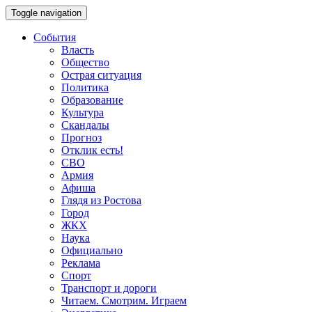
Toggle navigation
События
Власть
Общество
Острая ситуация
Политика
Образование
Культура
Скандалы
Прогноз
Отклик есть!
СВО
Армия
Афиша
Глядя из Ростова
Город
ЖКХ
Наука
Официально
Реклама
Спорт
Транспорт и дороги
Читаем. Смотрим. Играем