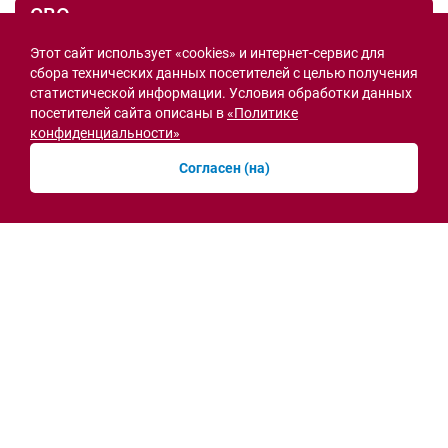
СВО
Этот сайт использует «cookies» и интернет-сервис для
сбора технических данных посетителей с целью получения
статистической информации. Условия обработки данных
посетителей сайта описаны в
«Политике
конфиденциальности»
Согласен (на)
Семьи героев СВО с временной регистрацией
в Ростовской области смогут получить
земельный участок
30.07.2026 13:05
Новости рубрики