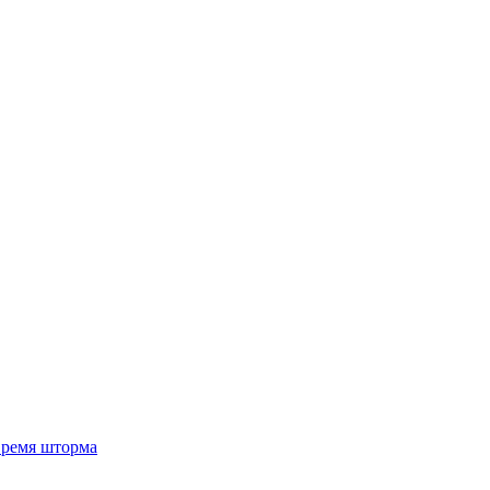
 время шторма