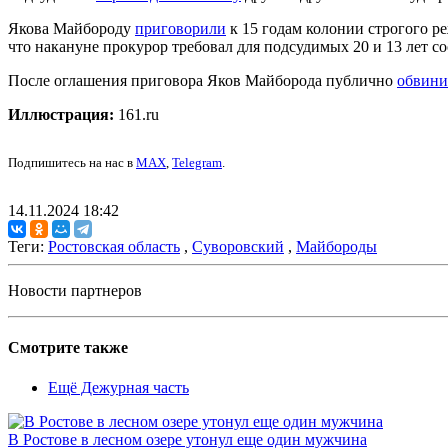
Якова Майбороду
приговорили
к 15 годам колонии строгого р
что накануне прокурор требовал для подсудимых 20 и 13 лет со
После оглашения приговора Яков Майборода публично
обвини
Иллюстрация:
161.ru
Подпишитесь на нас в
MAX
,
Telegram
.
14.11.2024 18:42
Теги:
Ростовская область
,
Суворовский
,
Майбороды
Новости партнеров
Смотрите также
Ещё Дежурная часть
В Ростове в лесном озере утонул еще один мужчина