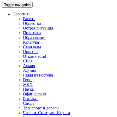
Toggle navigation
События
Власть
Общество
Острая ситуация
Политика
Образование
Культура
Скандалы
Прогноз
Отклик есть!
СВО
Армия
Афиша
Глядя из Ростова
Город
ЖКХ
Наука
Официально
Реклама
Спорт
Транспорт и дороги
Читаем. Смотрим. Играем