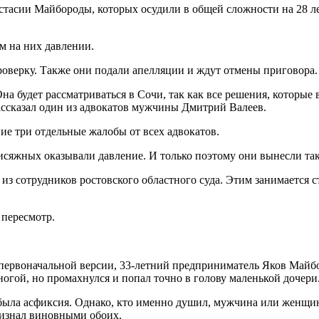
тасии Майбороды, которых осудили в общей сложности на 28 лет
м на них давлении.
оверку. Также они подали апелляции и ждут отмены приговора.
на будет рассматриваться в Сочи, так как все решения, которые
ссказал один из адвокатов мужчины Дмитрий Валеев.
ие три отдельные жалобы от всех адвокатов.
исяжных оказывали давление. И только поэтому они вынесли так
 из сотрудников ростовского областного суда. Этим занимается 
а пересмотр.
 первоначальной версии, 33-летний предприниматель Яков Майбо
огой, но промахнулся и попал точно в голову маленькой дочери.
была асфиксия. Однако, кто именно душил, мужчина или женщин
признал виновными обоих.