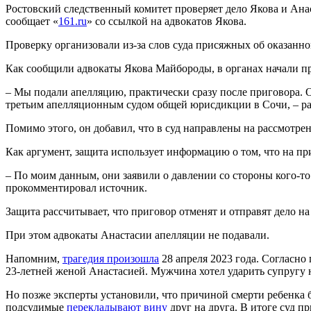
Ростовский следственный комитет проверяет дело Якова и Анас
сообщает «
161.ru
» со ссылкой на адвокатов Якова.
Проверку организовали из-за слов суда присяжных об оказанно
Как сообщили адвокаты Якова Майбороды, в органах начали пр
– Мы подали апелляцию, практически сразу после приговора. О
третьим апелляционным судом общей юрисдикции в Сочи, – ра
Помимо этого, он добавил, что в суд направлены на рассмотрен
Как аргумент, защита использует информацию о том, что на пр
– По моим данным, они заявили о давлении со стороны кого-то
прокомментировал источник.
Защита рассчитывает, что приговор отменят и отправят дело н
При этом адвокаты Анастасии апелляции не подавали.
Напомним,
трагедия произошла
28 апреля 2023 года. Согласно
23-летней женой Анастасией. Мужчина хотел ударить супругу н
Но позже эксперты установили, что причиной смерти ребенка 
подсудимые
перекладывают вину
друг на друга. В итоге суд 