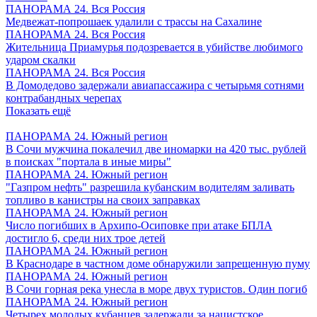
ПАНОРАМА 24. Вся Россия
Медвежат-попрошаек удалили с трассы на Сахалине
ПАНОРАМА 24. Вся Россия
Жительница Приамурья подозревается в убийстве любимого
ударом скалки
ПАНОРАМА 24. Вся Россия
В Домодедово задержали авиапассажира с четырьмя сотнями
контрабандных черепах
Показать ещё
ПАНОРАМА 24. Южный регион
В Сочи мужчина покалечил две иномарки на 420 тыс. рублей
в поисках "портала в иные миры"
ПАНОРАМА 24. Южный регион
"Газпром нефть" разрешила кубанским водителям заливать
топливо в канистры на своих заправках
ПАНОРАМА 24. Южный регион
Число погибших в Архипо-Осиповке при атаке БПЛА
достигло 6, среди них трое детей
ПАНОРАМА 24. Южный регион
В Краснодаре в частном доме обнаружили запрещенную пуму
ПАНОРАМА 24. Южный регион
В Сочи горная река унесла в море двух туристов. Один погиб
ПАНОРАМА 24. Южный регион
Четырех молодых кубанцев задержали за нацистское