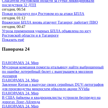
Спасатели Ростовской области за сутки ликвидировали
последствия 32 ДТП
сегодня, 06:54
Пожар вспыхнул под Ростовом из-за атаки БПЛА
сегодня, 01:12
Вражеские БПЛА вновь атакуют Таганрог, работает ПВО
сегодня, 00:47
Угроза применения ударных БПЛА объявлена по югу
Ростовской области и в Таганроге
Показать ещё
Панорама
24
ПАНОРАМА 24. Мир
Мусорная компания помогла итальянцу найти выброшенный
по ошибке лотерейный билет с выигрышем в миллион
долларов
ПАНОРАМА 24. Мир
Завление Китая о выпуске своих серийных DUV-литографов
для производства микросхем обвалило акции NVidia
ПАНОРАМА 24. Мир
В США байкеры и квадроциклисты устроили беспредел на
дорогах Лонг-Айленда
ПАНОРАМА 24. Мир