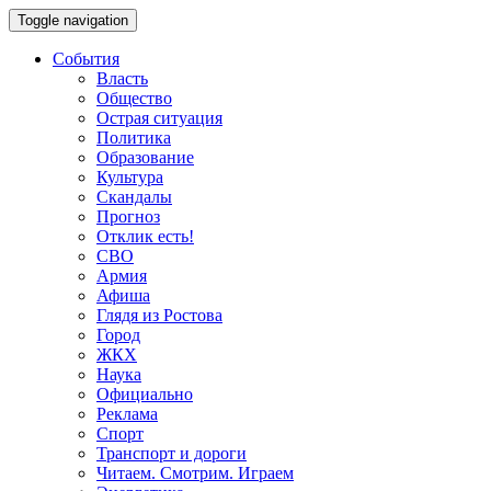
Toggle navigation
События
Власть
Общество
Острая ситуация
Политика
Образование
Культура
Скандалы
Прогноз
Отклик есть!
СВО
Армия
Афиша
Глядя из Ростова
Город
ЖКХ
Наука
Официально
Реклама
Спорт
Транспорт и дороги
Читаем. Смотрим. Играем