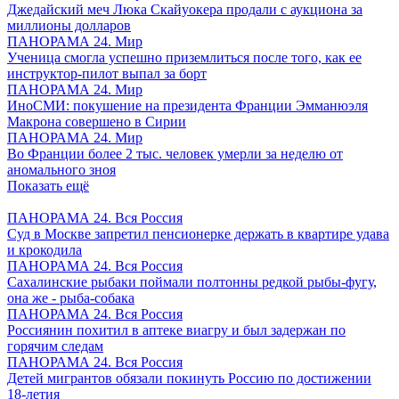
Джедайский меч Люка Скайуокера продали с аукциона за
миллионы долларов
ПАНОРАМА 24. Мир
Ученица смогла успешно приземлиться после того, как ее
инструктор-пилот выпал за борт
ПАНОРАМА 24. Мир
ИноСМИ: покушение на президента Франции Эмманюэля
Макрона совершено в Сирии
ПАНОРАМА 24. Мир
Во Франции более 2 тыс. человек умерли за неделю от
аномального зноя
Показать ещё
ПАНОРАМА 24. Вся Россия
Суд в Москве запретил пенсионерке держать в квартире удава
и крокодила
ПАНОРАМА 24. Вся Россия
Сахалинские рыбаки поймали полтонны редкой рыбы-фугу,
она же - рыба-собака
ПАНОРАМА 24. Вся Россия
Россиянин похитил в аптеке виагру и был задержан по
горячим следам
ПАНОРАМА 24. Вся Россия
Детей мигрантов обязали покинуть Россию по достижении
18-летия