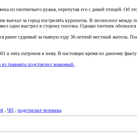
ека из охотничьего ружья, перепутав его с дикой птицей. Об это
ник выехал за город пострелять куропаток. В лесополосе между
звел один выстрел в сторону поселка. Однако охотник обознался
ся ранее судимый за пьяную езду 36-летний местный житель. По
1 и пять патронов к нему. В настоящее время по данному факту
а из травмата подстрелил знакомый.
ей
,
ЧП
,
подстрелил человека