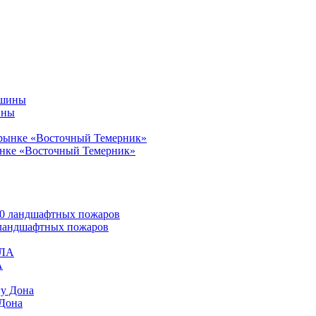
ины
ынке «Восточный Темерник»
0 ландшафтных пожаров
А
 Дона