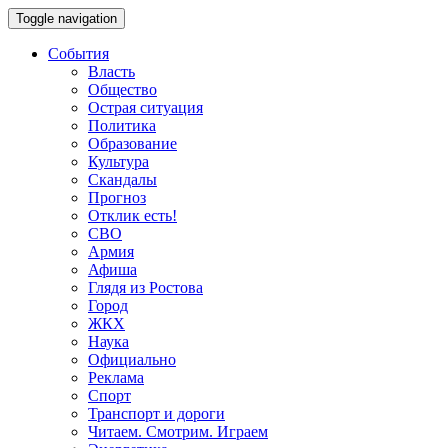
Toggle navigation
События
Власть
Общество
Острая ситуация
Политика
Образование
Культура
Скандалы
Прогноз
Отклик есть!
СВО
Армия
Афиша
Глядя из Ростова
Город
ЖКХ
Наука
Официально
Реклама
Спорт
Транспорт и дороги
Читаем. Смотрим. Играем