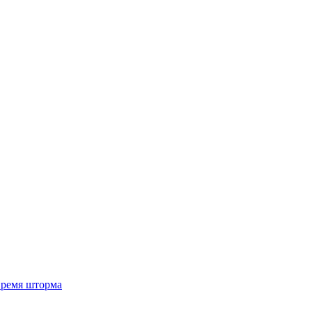
 время шторма