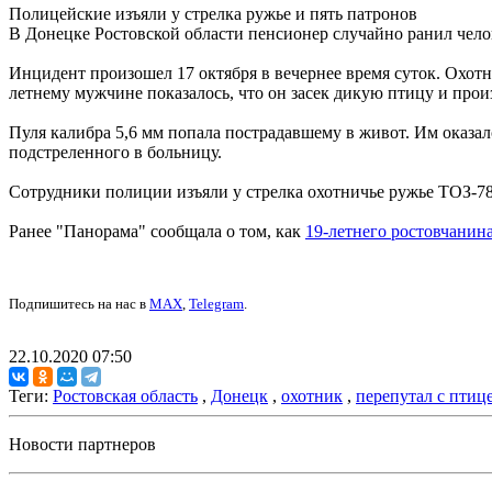
Полицейские изъяли у стрелка ружье и пять патронов
В Донецке Ростовской области пенсионер случайно ранил челов
Инцидент произошел 17 октября в вечернее время суток. Охот
летнему мужчине показалось, что он засек дикую птицу и прои
Пуля калибра 5,6 мм попала пострадавшему в живот. Им оказал
подстреленного в больницу.
Сотрудники полиции изъяли у стрелка охотничье ружье ТОЗ-780
Ранее "Панорама" сообщала о том, как
19-летнего ростовчанин
Подпишитесь на нас в
MAX
,
Telegram
.
22.10.2020 07:50
Теги:
Ростовская область
,
Донецк
,
охотник
,
перепутал с птиц
Новости партнеров