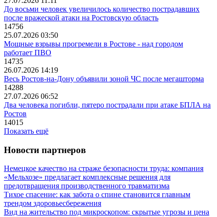
27.07.2026 11:11
До восьми человек увеличилось количество пострадавших
после вражеской атаки на Ростовскую область
14756
25.07.2026 03:50
Мощные взрывы прогремели в Ростове - над городом
работает ПВО
14735
26.07.2026 14:19
Весь Ростов-на-Дону объявили зоной ЧС после мегашторма
14288
27.07.2026 06:52
Два человека погибли, пятеро пострадали при атаке БПЛА на
Ростов
14015
Показать ещё
Новости партнеров
Немецкое качество на страже безопасности труда: компания
«Мельхозе» предлагает комплексные решения для
предотвращения производственного травматизма
Тихое спасение: как забота о спине становится главным
трендом здоровьесбережения
Вид на жительство под микроскопом: скрытые угрозы и цена