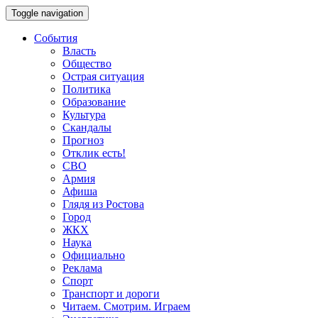
Toggle navigation
События
Власть
Общество
Острая ситуация
Политика
Образование
Культура
Скандалы
Прогноз
Отклик есть!
СВО
Армия
Афиша
Глядя из Ростова
Город
ЖКХ
Наука
Официально
Реклама
Спорт
Транспорт и дороги
Читаем. Смотрим. Играем