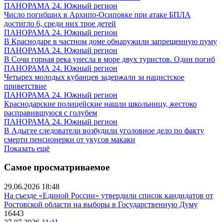
ПАНОРАМА 24. Южный регион
Число погибших в Архипо-Осиповке при атаке БПЛА
достигло 6, среди них трое детей
ПАНОРАМА 24. Южный регион
В Краснодаре в частном доме обнаружили запрещенную пуму
ПАНОРАМА 24. Южный регион
В Сочи горная река унесла в море двух туристов. Один погиб
ПАНОРАМА 24. Южный регион
Четырех молодых кубанцев задержали за нацистское
приветствие
ПАНОРАМА 24. Южный регион
Краснодарские полицейские нашли школьницу, жестоко
расправившуюся с голубем
ПАНОРАМА 24. Южный регион
В Адыгее следователи возбудили уголовное дело по факту
смерти пенсионерки от укусов макаки
Показать ещё
Самое просматриваемое
29.06.2026 18:48
На съезде «Единой России» утвердили список кандидатов от
Ростовской области на выборы в Государственную Думу
16443