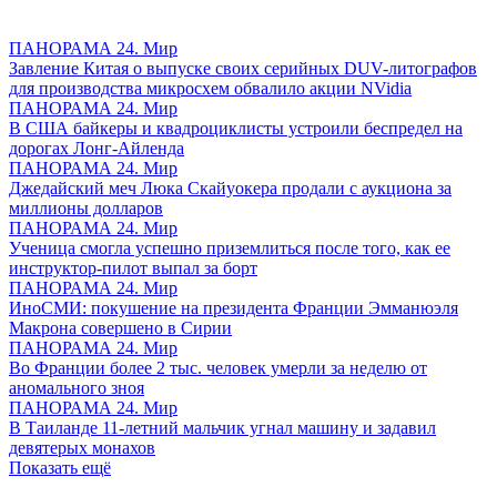
ПАНОРАМА 24. Мир
Завление Китая о выпуске своих серийных DUV-литографов
для производства микросхем обвалило акции NVidia
ПАНОРАМА 24. Мир
В США байкеры и квадроциклисты устроили беспредел на
дорогах Лонг-Айленда
ПАНОРАМА 24. Мир
Джедайский меч Люка Скайуокера продали с аукциона за
миллионы долларов
ПАНОРАМА 24. Мир
Ученица смогла успешно приземлиться после того, как ее
инструктор-пилот выпал за борт
ПАНОРАМА 24. Мир
ИноСМИ: покушение на президента Франции Эмманюэля
Макрона совершено в Сирии
ПАНОРАМА 24. Мир
Во Франции более 2 тыс. человек умерли за неделю от
аномального зноя
ПАНОРАМА 24. Мир
В Таиланде 11-летний мальчик угнал машину и задавил
девятерых монахов
Показать ещё