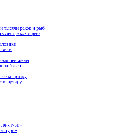
тысячи раков и рыб
ловики
бывшей жены
е квартиру
ри-пури»