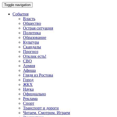
Toggle navigation
События
Власть
Общество
Острая ситуация
Политика
Образование
Культура
Скандалы
Прогноз
Отклик есть!
СВО
Армия
Афиша
Глядя из Ростова
Город
ЖКХ
Наука
Официально
Реклама
Спорт
Транспорт и дороги
Читаем. Смотрим. Играем