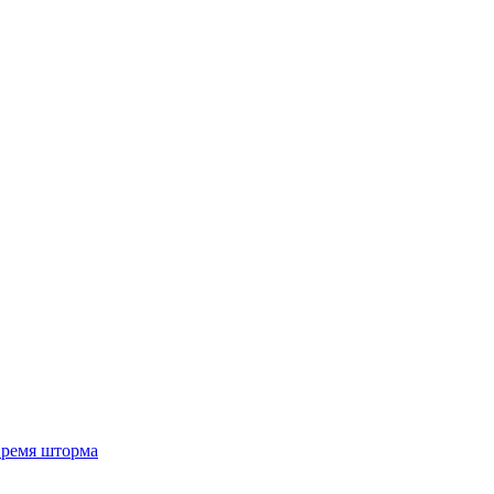
 время шторма