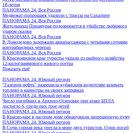
18-летия
ПАНОРАМА 24. Вся Россия
Медвежат-попрошаек удалили с трассы на Сахалине
ПАНОРАМА 24. Вся Россия
Жительница Приамурья подозревается в убийстве любимого
ударом скалки
ПАНОРАМА 24. Вся Россия
В Домодедово задержали авиапассажира с четырьмя сотнями
контрабандных черепах
ПАНОРАМА 24. Вся Россия
В Красноярском крае туристы украли из рыбного хозяйства
12-килограммового живого осетра
Показать ещё
ПАНОРАМА 24. Южный регион
"Газпром нефть" разрешила кубанским водителям заливать
топливо в канистры на своих заправках
ПАНОРАМА 24. Южный регион
Число погибших в Архипо-Осиповке при атаке БПЛА
достигло 6, среди них трое детей
ПАНОРАМА 24. Южный регион
В Краснодаре в частном доме обнаружили запрещенную пуму
ПАНОРАМА 24. Южный регион
В Сочи горная река унесла в море двух туристов. Один погиб
ПАНОРАМА 24. Южный регион