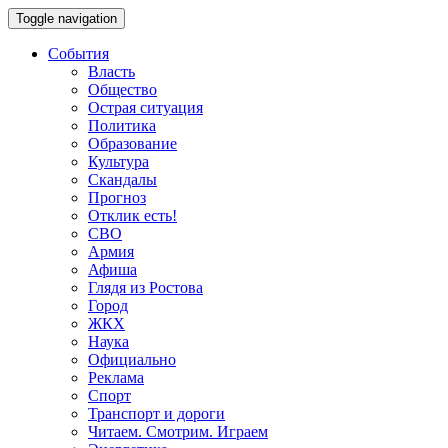
Toggle navigation
События
Власть
Общество
Острая ситуация
Политика
Образование
Культура
Скандалы
Прогноз
Отклик есть!
СВО
Армия
Афиша
Глядя из Ростова
Город
ЖКХ
Наука
Официально
Реклама
Спорт
Транспорт и дороги
Читаем. Смотрим. Играем