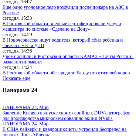
сегодня, 16:07
Ещё одно уголовное дело возбудили после пожара на АЗС в
Ростове
сегодня, 15:33
В Ростовской области впервые сертифицировали услуги
медцентра по системе «Сделано на Дону»
сегодня, 14:59
В Новочеркасске ищут водителя, который сбил ребенка и
сбежал с места ДТП
сегодня, 14:36
Двое погибли: в Ростовской области КАМАЗ «Почты России»
раздавил иномарку
сегодня, 14:24
В Ростовской области обезвредили банду похитителей коров
Показать ещё
Панорама
24
ПАНОРАМА 24. Мир
Завление Китая о выпуске своих серийных DUV-литографов
для производства микросхем обвалило акции NVidia
ПАНОРАМА 24. Мир
В США байкеры и квадроциклисты устроили беспредел на
дорогах Лонг-Айленда