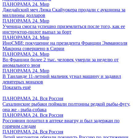
ПАНОРАМА 24. Мир
Джедайский меч Люка Скайуокера продали с аукциона за
миллионы долларов
ПАНОРАМА 24. Мир
Ученица смогла успешно приземлиться после того, как ее
инструктор-пилот выпал за борт
ПАНОРАМА 24. Мир
ИноСМИ: покушение на президента Франции Эмманюэля
Макрона совершено в Сирии
ПАНОРАМА 24. Мир
Во Франции более 2 тыс. человек умерли за неделю от
аномального зноя
ПАНОРАМА 24. Мир
В Таиланде 11-летний мальчик угнал машину и задавил
девятерых монахов
Показать ещё
ПАНОРАМА 24. Вся Россия
Сахалинские рыбаки поймали полтонны редкой рыбы-фугу,
она же - рыба-собака
ПАНОРАМА 24. Вся Россия
Россиянин похитил в аптеке виагру и был задержан по
горячим следам
ПАНОРАМА 24. Вся Россия
Детей мигрантов обязали покинуть Россию по достижении