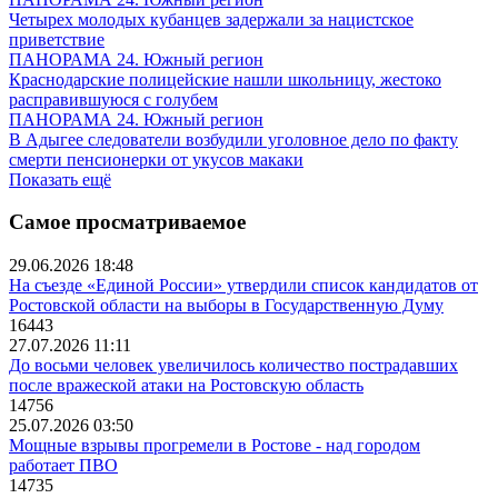
Четырех молодых кубанцев задержали за нацистское
приветствие
ПАНОРАМА 24. Южный регион
Краснодарские полицейские нашли школьницу, жестоко
расправившуюся с голубем
ПАНОРАМА 24. Южный регион
В Адыгее следователи возбудили уголовное дело по факту
смерти пенсионерки от укусов макаки
Показать ещё
Самое просматриваемое
29.06.2026 18:48
На съезде «Единой России» утвердили список кандидатов от
Ростовской области на выборы в Государственную Думу
16443
27.07.2026 11:11
До восьми человек увеличилось количество пострадавших
после вражеской атаки на Ростовскую область
14756
25.07.2026 03:50
Мощные взрывы прогремели в Ростове - над городом
работает ПВО
14735