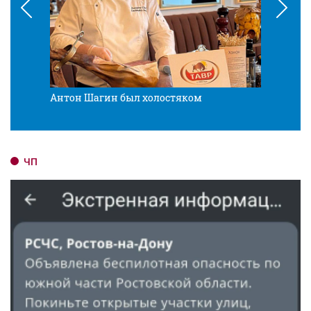
Антон Шагин был холостяком
Разв
ЧП