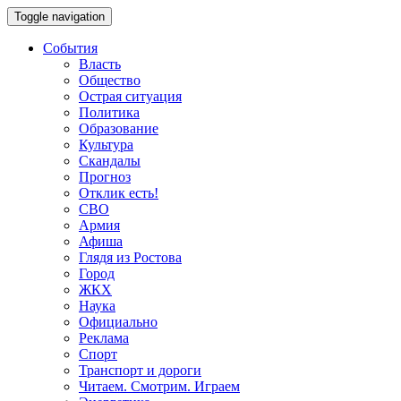
Toggle navigation
События
Власть
Общество
Острая ситуация
Политика
Образование
Культура
Скандалы
Прогноз
Отклик есть!
СВО
Армия
Афиша
Глядя из Ростова
Город
ЖКХ
Наука
Официально
Реклама
Спорт
Транспорт и дороги
Читаем. Смотрим. Играем