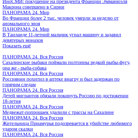
ИноСМИ: покушение на президента Франции Эмманюэля
Макрона совершено в Сирии
ПАНОРАМА 24. Мир
Во Франции более 2 тыс. человек умерли за неделю от
аномального зноя
ПАНОРАМА 24. Мир
В Таиланде 11-летний мальчик угнал машину и задавил
девятерых монахов
Показать ещё
ПАНОРАМА 24. Вся Россия
Сахалинские рыбаки поймали полтонны редкой рыбы-фугу,
она же - рыба-собака
ПАНОРАМА 24. Вся Россия
Россиянин похитил в аптеке виагру и был задержан по
горячим следам
ПАНОРАМА 24. Вся Россия
Детей мигрантов обязали покинуть Россию по достижении
18-летия
ПАНОРАМА 24. Вся Россия
Медвежат-попрошаек удалили с трассы на Сахалине
ПАНОРАМА 24. Вся Россия
Жительница Приамурья подозревается в убийстве любимого
ударом скалки
ПАНОРАМА 24. Вся Россия