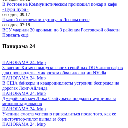
В Ростове на Коммунистическом произошёл пожар в кафе
«Пури-пури»
сегодня, 09:17
Пьяный ростовчанин утонул в Лесном озере
сегодня, 07:18
ВСУ ударили 20 дронами по 3 районам Ростовской области
Показать ещё
Панорама
24
ПАНОРАМА 24. Мир
Завление Китая о выпуске своих серийных DUV-литографов
для производства микросхем обвалило акции NVidia
ПАНОРАМА 24. Мир
В США байкеры и квадроциклисты устроили беспредел на
дорогах Лонг-Айленда
ПАНОРАМА 24. Мир
Джедайский меч Люка Скайуокера продали с аукциона за
миллионы долларов
ПАНОРАМА 24. Мир
Ученица смогла успешно приземлиться после того, как ее
инструктор-пилот выпал за борт
ПАНОРАМА 24. Мир