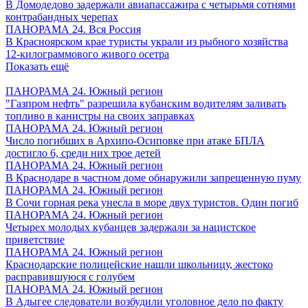
В Домодедово задержали авиапассажира с четырьмя сотнями
контрабандных черепах
ПАНОРАМА 24. Вся Россия
В Красноярском крае туристы украли из рыбного хозяйства
12-килограммового живого осетра
Показать ещё
ПАНОРАМА 24. Южный регион
"Газпром нефть" разрешила кубанским водителям заливать
топливо в канистры на своих заправках
ПАНОРАМА 24. Южный регион
Число погибших в Архипо-Осиповке при атаке БПЛА
достигло 6, среди них трое детей
ПАНОРАМА 24. Южный регион
В Краснодаре в частном доме обнаружили запрещенную пуму
ПАНОРАМА 24. Южный регион
В Сочи горная река унесла в море двух туристов. Один погиб
ПАНОРАМА 24. Южный регион
Четырех молодых кубанцев задержали за нацистское
приветствие
ПАНОРАМА 24. Южный регион
Краснодарские полицейские нашли школьницу, жестоко
расправившуюся с голубем
ПАНОРАМА 24. Южный регион
В Адыгее следователи возбудили уголовное дело по факту