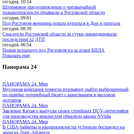
сегодня, 10:14
Штормовое предупреждение о чрезвычайной
пожароопасности объявили в Ростовской области
сегодня, 09:01
Под Ростовом женщина пошла купаться в Дон и пропала
сегодня, 08:39
Спасатели Ростовской области за сутки ликвидировали
последствия 32 ДТП
сегодня, 06:54
Пожар вспыхнул под Ростовом из-за атаки БПЛА
Показать ещё
Панорама
24
ПАНОРАМА 24. Мир
Мусорная компания помогла итальянцу найти выброшенный
по ошибке лотерейный билет с выигрышем в миллион
долларов
ПАНОРАМА 24. Мир
Завление Китая о выпуске своих серийных DUV-литографов
для производства микросхем обвалило акции NVidia
ПАНОРАМА 24. Мир
В США байкеры и квадроциклисты устроили беспредел на
дорогах Лонг-Айленда