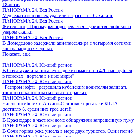
18-летия
ПАНОРАМА 24. Вся Россия
Медвежат-попрошаек удалили с трассы на Сахалине
ПАНОРАМА 24. Вся Россия
Жительница Приамурья подозревается в убийстве любимого
ударом скалки
ПАНОРАМА 24. Вся Россия
В Домодедово задержали авиапассажира с четырьмя сотнями
контрабандных черепах
Показать ещё
ПАНОРАМА 24. Южный регион
В Сочи мужчина покалечил две иномарки на 420 тыс. рублей
в поисках "портала в иные миры"
ПАНОРАМА 24. Южный регион
"Газпром нефть" разрешила кубанским водителям заливать
топливо в канистры на своих заправках
ПАНОРАМА 24. Южный регион
Число погибших в Архипо-Осиповке при атаке БПЛА
достигло 6, среди них трое детей
ПАНОРАМА 24. Южный регион
В Краснодаре в частном доме обнаружили запрещенную пуму
ПАНОРАМА 24. Южный регион
В Сочи горная река унесла в море двух туристов. Один погиб
ПАНОРАМА 24. Южный регион