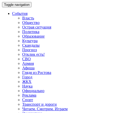
Toggle navigation
События
Власть
Общество
Острая ситуация
Политика
Образование
Культура
Скандалы
Прогноз
Отклик есть!
СВО
Армия
Афиша
Глядя из Ростова
Город
ЖКХ
Наука
Официально
Реклама
Спорт
Транспорт и дороги
Читаем. Смотрим. Играем