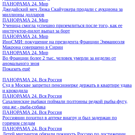
ПАНОРАМА 24. Мир
Джедайский меч Люка Скайуокера продали с аукциона за
миллионы долларов
ПАНОРАМА 24. Мир
Ученица смогла успешно приземлиться после того, как ее
инструктор-пилот выпал за борт
ПАНОРАМА 24. Мир
ИноСМИ: покушение на президента Франции Эмманюэля
Макрона совершено в Сирии
ПАНОРАМА 24. Мир
Во Франции более 2 тыс. человек умерли за неделю от
аномального зноя
Показать ещё
ПАНОРАМА 24. Вся Россия
Суд в Москве запретил пенсионерке держать в квартире удава
и крокодила
ПАНОРАМА 24. Вся Россия
Сахалинские рыбаки поймали полтонны редкой рыбы-фугу,
она же - рыба-собака
ПАНОРАМА 24. Вся Россия
Россиянин похитил в аптеке виагру и был задержан по
горячим следам
ПАНОРАМА 24. Вся Россия
Детей мигрантов обязали покинуть Россию по достижении