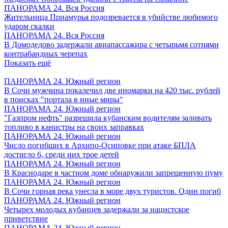
ПАНОРАМА 24. Вся Россия
Жительница Приамурья подозревается в убийстве любимого
ударом скалки
ПАНОРАМА 24. Вся Россия
В Домодедово задержали авиапассажира с четырьмя сотнями
контрабандных черепах
Показать ещё
ПАНОРАМА 24. Южный регион
В Сочи мужчина покалечил две иномарки на 420 тыс. рублей
в поисках "портала в иные миры"
ПАНОРАМА 24. Южный регион
"Газпром нефть" разрешила кубанским водителям заливать
топливо в канистры на своих заправках
ПАНОРАМА 24. Южный регион
Число погибших в Архипо-Осиповке при атаке БПЛА
достигло 6, среди них трое детей
ПАНОРАМА 24. Южный регион
В Краснодаре в частном доме обнаружили запрещенную пуму
ПАНОРАМА 24. Южный регион
В Сочи горная река унесла в море двух туристов. Один погиб
ПАНОРАМА 24. Южный регион
Четырех молодых кубанцев задержали за нацистское
приветствие
ПАНОРАМА 24. Южный регион