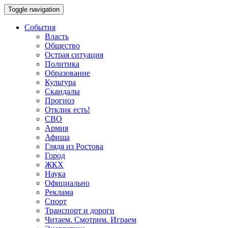
Toggle navigation
События
Власть
Общество
Острая ситуация
Политика
Образование
Культура
Скандалы
Прогноз
Отклик есть!
СВО
Армия
Афиша
Глядя из Ростова
Город
ЖКХ
Наука
Официально
Реклама
Спорт
Транспорт и дороги
Читаем. Смотрим. Играем