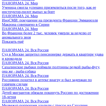
ПАНОРАМА 24. Мир
Ученица смогла успешно приземлиться после того, как ее
инструктор-пилот выпал за борт
ПАНОРАМА 24. Мир
ИноСМИ: покушение на президента Франции Эмманюэля
Макрона совершено в Сирии
ПАНОРАМА 24. Мир
Во Франции более 2 тыс. человек умерли за неделю от
аномального зноя
Показать ещё
ПАНОРАМА 24. Вся Россия
Суд в Москве запретил пенсионерке держать в квартире удава
и крокодила
ПАНОРАМА 24. Вся Россия
Сахалинские рыбаки поймали полтонны редкой рыбы-фугу,
она же - рыба-собака
ПАНОРАМА 24. Вся Россия
Россиянин похитил в аптеке виагру и был задержан по
горячим следам
ПАНОРАМА 24. Вся Россия
Детей мигрантов обязали покинуть Россию по достижении
18-летия
ПАНОРАМА 24. Вся Россия
Медвежат-попрошаек удалили с трассы на Сахалине