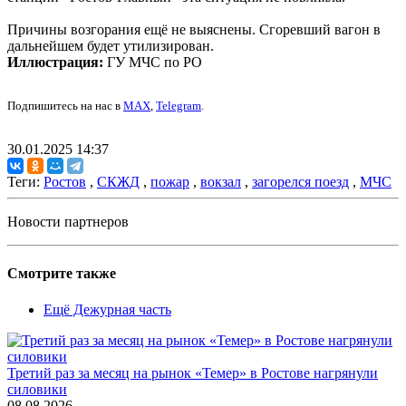
Причины возгорания ещё не выяснены. Сгоревший вагон в
дальнейшем будет утилизирован.
Иллюстрация:
ГУ МЧС по РО
Подпишитесь на нас в
MAX
,
Telegram
.
30.01.2025 14:37
Теги:
Ростов
,
СКЖД
,
пожар
,
вокзал
,
загорелся поезд
,
МЧС
Новости партнеров
Смотрите также
Ещё Дежурная часть
Третий раз за месяц на рынок «Темер» в Ростове нагрянули
силовики
08.08.2026