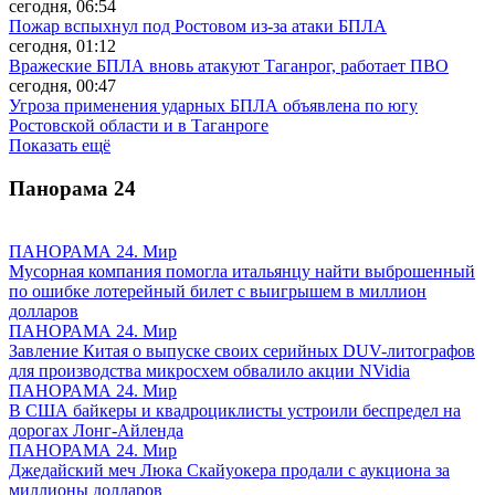
сегодня, 06:54
Пожар вспыхнул под Ростовом из-за атаки БПЛА
сегодня, 01:12
Вражеские БПЛА вновь атакуют Таганрог, работает ПВО
сегодня, 00:47
Угроза применения ударных БПЛА объявлена по югу
Ростовской области и в Таганроге
Показать ещё
Панорама
24
ПАНОРАМА 24. Мир
Мусорная компания помогла итальянцу найти выброшенный
по ошибке лотерейный билет с выигрышем в миллион
долларов
ПАНОРАМА 24. Мир
Завление Китая о выпуске своих серийных DUV-литографов
для производства микросхем обвалило акции NVidia
ПАНОРАМА 24. Мир
В США байкеры и квадроциклисты устроили беспредел на
дорогах Лонг-Айленда
ПАНОРАМА 24. Мир
Джедайский меч Люка Скайуокера продали с аукциона за
миллионы долларов