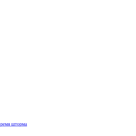
 время шторма