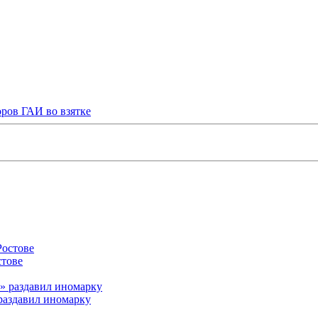
ров ГАИ во взятке
стове
раздавил иномарку