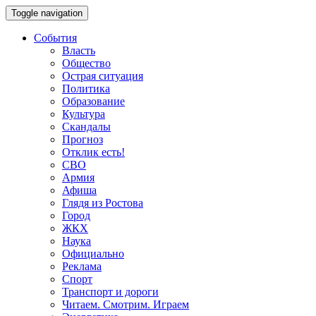
Toggle navigation
События
Власть
Общество
Острая ситуация
Политика
Образование
Культура
Скандалы
Прогноз
Отклик есть!
СВО
Армия
Афиша
Глядя из Ростова
Город
ЖКХ
Наука
Официально
Реклама
Спорт
Транспорт и дороги
Читаем. Смотрим. Играем