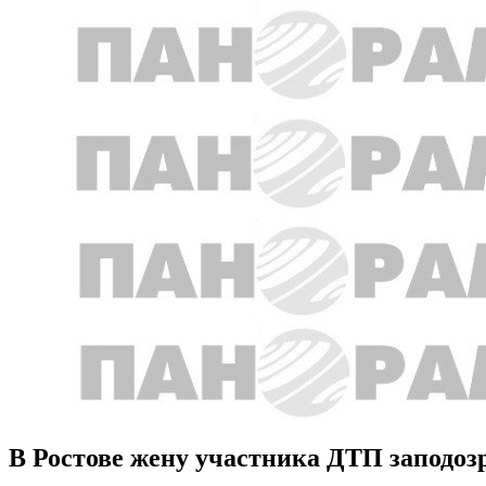
В Ростове жену участника ДТП заподоз