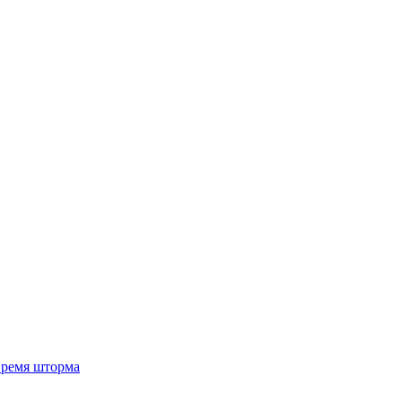
 время шторма