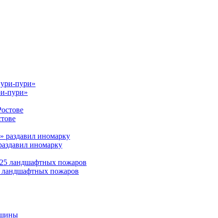
ри-пури»
стове
раздавил иномарку
25 ландшафтных пожаров