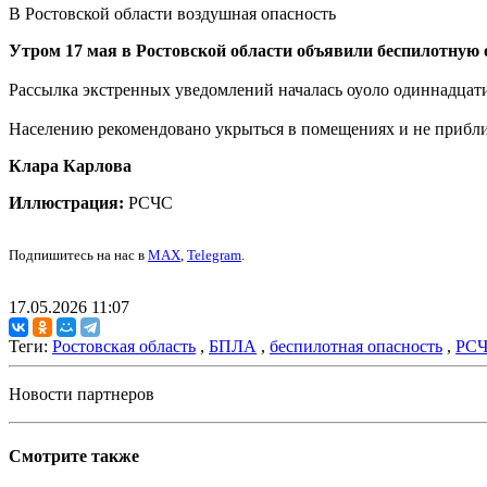
В Ростовской области воздушная опасность
Утром 17 мая в Ростовской области объявили беспилотную 
Рассылка экстренных уведомлений началась оуоло одиннадцати
Населению рекомендовано укрыться в помещениях и не прибли
Клара Карлова
Иллюстрация:
РСЧС
Подпишитесь на нас в
MAX
,
Telegram
.
17.05.2026 11:07
Теги:
Ростовская область
,
БПЛА
,
беспилотная опасность
,
РС
Новости партнеров
Смотрите также