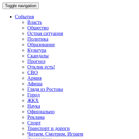
Toggle navigation
События
Власть
Общество
Острая ситуация
Политика
Образование
Культура
Скандалы
Прогноз
Отклик есть!
СВО
Армия
Афиша
Глядя из Ростова
Город
ЖКХ
Наука
Официально
Реклама
Спорт
Транспорт и дороги
Читаем. Смотрим. Играем