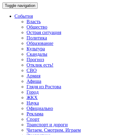
Toggle navigation
События
Власть
Общество
Острая ситуация
Политика
Образование
Культура
Скандалы
Прогноз
Отклик есть!
СВО
Армия
Афиша
Глядя из Ростова
Город
ЖКХ
Наука
Официально
Реклама
Спорт
Транспорт и дороги
Читаем. Смотрим. Играем