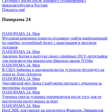
Скутерист погиб после лобового столкновения с
микроавтобусом в Ростове
Показать ещё
Панорама
24
ПАНОРАМА 24. Мир
Мусорная компания помогла итальянцу найти выброшенный
по ошибке лотерейный билет с выигрышем в миллион
долларов
ПАНОРАМА 24. Мир
Завление Китая о выпуске своих серийных DUV-литографов
для производства микросхем обвалило акции NVidia
ПАНОРАМА 24. Мир
В США байкеры и квадроциклисты устроили беспредел на
дорогах Лонг-Айленда
ПАНОРАМА 24. Мир
Джедайский меч Люка Скайуокера продали с аукциона за
миллионы долларов
ПАНОРАМА 24. Мир
Ученица смогла успешно приземлиться после того, как ее
инструктор-пилот выпал за борт
ПАНОРАМА 24. Мир
ИноСМИ: покушение на президента Франции Эмманюэля