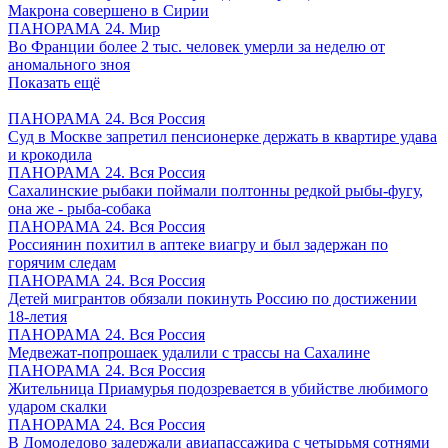
Макрона совершено в Сирии
ПАНОРАМА 24. Мир
Во Франции более 2 тыс. человек умерли за неделю от
аномального зноя
Показать ещё
ПАНОРАМА 24. Вся Россия
Суд в Москве запретил пенсионерке держать в квартире удава
и крокодила
ПАНОРАМА 24. Вся Россия
Сахалинские рыбаки поймали полтонны редкой рыбы-фугу,
она же - рыба-собака
ПАНОРАМА 24. Вся Россия
Россиянин похитил в аптеке виагру и был задержан по
горячим следам
ПАНОРАМА 24. Вся Россия
Детей мигрантов обязали покинуть Россию по достижении
18-летия
ПАНОРАМА 24. Вся Россия
Медвежат-попрошаек удалили с трассы на Сахалине
ПАНОРАМА 24. Вся Россия
Жительница Приамурья подозревается в убийстве любимого
ударом скалки
ПАНОРАМА 24. Вся Россия
В Домодедово задержали авиапассажира с четырьмя сотнями