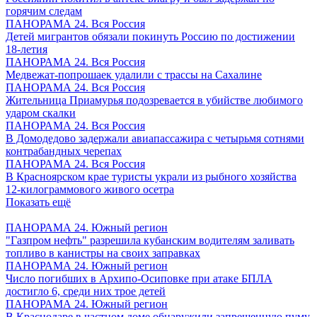
горячим следам
ПАНОРАМА 24. Вся Россия
Детей мигрантов обязали покинуть Россию по достижении
18-летия
ПАНОРАМА 24. Вся Россия
Медвежат-попрошаек удалили с трассы на Сахалине
ПАНОРАМА 24. Вся Россия
Жительница Приамурья подозревается в убийстве любимого
ударом скалки
ПАНОРАМА 24. Вся Россия
В Домодедово задержали авиапассажира с четырьмя сотнями
контрабандных черепах
ПАНОРАМА 24. Вся Россия
В Красноярском крае туристы украли из рыбного хозяйства
12-килограммового живого осетра
Показать ещё
ПАНОРАМА 24. Южный регион
"Газпром нефть" разрешила кубанским водителям заливать
топливо в канистры на своих заправках
ПАНОРАМА 24. Южный регион
Число погибших в Архипо-Осиповке при атаке БПЛА
достигло 6, среди них трое детей
ПАНОРАМА 24. Южный регион
В Краснодаре в частном доме обнаружили запрещенную пуму