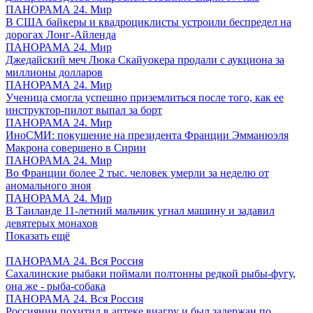
ПАНОРАМА 24. Мир
В США байкеры и квадроциклисты устроили беспредел на
дорогах Лонг-Айленда
ПАНОРАМА 24. Мир
Джедайский меч Люка Скайуокера продали с аукциона за
миллионы долларов
ПАНОРАМА 24. Мир
Ученица смогла успешно приземлиться после того, как ее
инструктор-пилот выпал за борт
ПАНОРАМА 24. Мир
ИноСМИ: покушение на президента Франции Эмманюэля
Макрона совершено в Сирии
ПАНОРАМА 24. Мир
Во Франции более 2 тыс. человек умерли за неделю от
аномального зноя
ПАНОРАМА 24. Мир
В Таиланде 11-летний мальчик угнал машину и задавил
девятерых монахов
Показать ещё
ПАНОРАМА 24. Вся Россия
Сахалинские рыбаки поймали полтонны редкой рыбы-фугу,
она же - рыба-собака
ПАНОРАМА 24. Вся Россия
Россиянин похитил в аптеке виагру и был задержан по