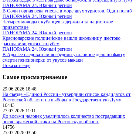
ПАНОРАМА 24. Южный регион
В Сочи горная река унесла в море двух туристов. Один погиб
ПАНОРАМА 24. Южный регион
Четырех молодых кубанцев задержали за нацистское
приветствие
ПАНОРАМА 24. Южный регион
Краснодарские полицейские нашли школьницу, жестоко
расправившуюся с голубем
ПАНОРАМА 24. Южный регион
В Адыгее следователи возбудили уголовное дело по факту
смерти пенсионерки от укусов макаки
Показать ещё
Самое просматриваемое
29.06.2026 18:48
На съезде «Единой России» утвердили список кандидатов от
Ростовской области на выборы в Государственную Думу
16443
27.07.2026 11:11
До восьми человек увеличилось количество пострадавших
после вражеской атаки на Ростовскую область
14756
25.07.2026 03:50