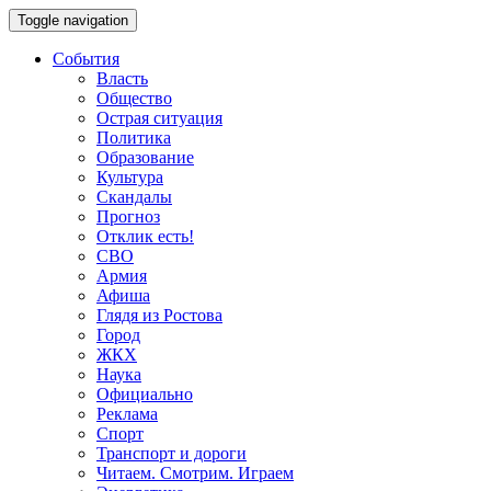
Toggle navigation
События
Власть
Общество
Острая ситуация
Политика
Образование
Культура
Скандалы
Прогноз
Отклик есть!
СВО
Армия
Афиша
Глядя из Ростова
Город
ЖКХ
Наука
Официально
Реклама
Спорт
Транспорт и дороги
Читаем. Смотрим. Играем