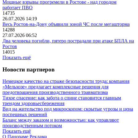
Мощные взрывы прогремели в Ростове - над городом
работает ПВО
14735
26.07.2026 14:19
Весь Ростов-на-Дону объявили зоной ЧС после мегашторма
14288
27.07.2026 06:52
Два человека погибли, пятеро пострадали при атаке БПЛА на
Ростов
14015
Показать ещё
Новости партнеров
Немецкое качество на страже безопасности труда: компания
«Мельхозе» предлагает комплексные решения для
предотвращения производственного травматизма
Тихое спасение: как забота о спине становится главным
трендом здоровьесбережения
Вид на жительство под микроскопом: скрытые угрозы и цена
поспешных решений
Баланс между заказом и возможностью: как управляют
производственным потоком
Показать ещё
О Панораме
Реклама