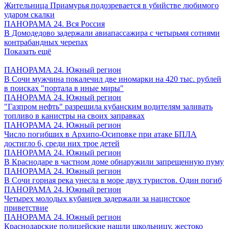
Жительница Приамурья подозревается в убийстве любимого
ударом скалки
ПАНОРАМА 24. Вся Россия
В Домодедово задержали авиапассажира с четырьмя сотнями
контрабандных черепах
Показать ещё
ПАНОРАМА 24. Южный регион
В Сочи мужчина покалечил две иномарки на 420 тыс. рублей
в поисках "портала в иные миры"
ПАНОРАМА 24. Южный регион
"Газпром нефть" разрешила кубанским водителям заливать
топливо в канистры на своих заправках
ПАНОРАМА 24. Южный регион
Число погибших в Архипо-Осиповке при атаке БПЛА
достигло 6, среди них трое детей
ПАНОРАМА 24. Южный регион
В Краснодаре в частном доме обнаружили запрещенную пуму
ПАНОРАМА 24. Южный регион
В Сочи горная река унесла в море двух туристов. Один погиб
ПАНОРАМА 24. Южный регион
Четырех молодых кубанцев задержали за нацистское
приветствие
ПАНОРАМА 24. Южный регион
Краснодарские полицейские нашли школьницу, жестоко