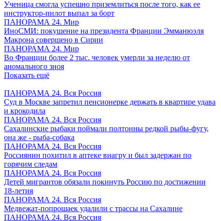
Ученица смогла успешно приземлиться после того, как ее
инструктор-пилот выпал за борт
ПАНОРАМА 24. Мир
ИноСМИ: покушение на президента Франции Эмманюэля
Макрона совершено в Сирии
ПАНОРАМА 24. Мир
Во Франции более 2 тыс. человек умерли за неделю от
аномального зноя
Показать ещё
ПАНОРАМА 24. Вся Россия
Суд в Москве запретил пенсионерке держать в квартире удава
и крокодила
ПАНОРАМА 24. Вся Россия
Сахалинские рыбаки поймали полтонны редкой рыбы-фугу,
она же - рыба-собака
ПАНОРАМА 24. Вся Россия
Россиянин похитил в аптеке виагру и был задержан по
горячим следам
ПАНОРАМА 24. Вся Россия
Детей мигрантов обязали покинуть Россию по достижении
18-летия
ПАНОРАМА 24. Вся Россия
Медвежат-попрошаек удалили с трассы на Сахалине
ПАНОРАМА 24. Вся Россия