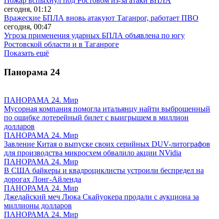
Пожар вспыхнул под Ростовом из-за атаки БПЛА
сегодня, 01:12
Вражеские БПЛА вновь атакуют Таганрог, работает ПВО
сегодня, 00:47
Угроза применения ударных БПЛА объявлена по югу
Ростовской области и в Таганроге
Показать ещё
Панорама
24
ПАНОРАМА 24. Мир
Мусорная компания помогла итальянцу найти выброшенный
по ошибке лотерейный билет с выигрышем в миллион
долларов
ПАНОРАМА 24. Мир
Завление Китая о выпуске своих серийных DUV-литографов
для производства микросхем обвалило акции NVidia
ПАНОРАМА 24. Мир
В США байкеры и квадроциклисты устроили беспредел на
дорогах Лонг-Айленда
ПАНОРАМА 24. Мир
Джедайский меч Люка Скайуокера продали с аукциона за
миллионы долларов
ПАНОРАМА 24. Мир