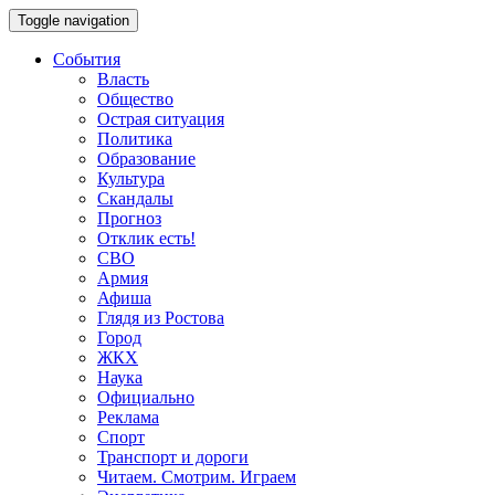
Toggle navigation
События
Власть
Общество
Острая ситуация
Политика
Образование
Культура
Скандалы
Прогноз
Отклик есть!
СВО
Армия
Афиша
Глядя из Ростова
Город
ЖКХ
Наука
Официально
Реклама
Спорт
Транспорт и дороги
Читаем. Смотрим. Играем