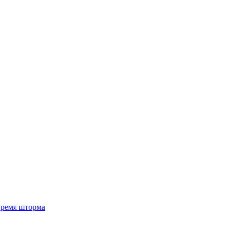
 время шторма