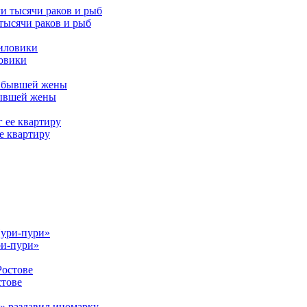
тысячи раков и рыб
ловики
бывшей жены
е квартиру
ри-пури»
стове