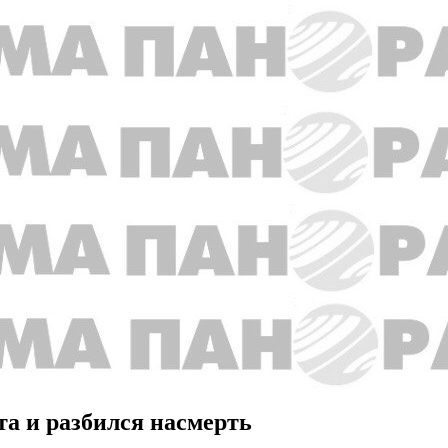
та и разбился насмерть