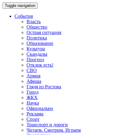
Toggle navigation
События
Власть
Общество
Острая ситуация
Политика
Образование
Культура
Скандалы
Прогноз
Отклик есть!
СВО
Армия
Афиша
Глядя из Ростова
Город
ЖКХ
Наука
Официально
Реклама
Спорт
Транспорт и дороги
Читаем. Смотрим. Играем