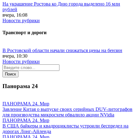
На украшение Ростова ко Дню города выделено 16 млн
рублей
вчера, 16:08
Новости рубрики
Транспорт и дороги
В Ростовской области начали снижаться цены на бензин
вчера, 10:30
Новости рубрики
Панорама
24
ПАНОРАМА 24. Мир
Завление Китая о выпуске своих серийных DUV-литографов
для производства микросхем обвалило акции NVidia
ПАНОРАМА 24. Мир
В США байкеры и квадроциклисты устроили беспредел на
дорогах Лонг-Айленда
ПАНОРАМА 24. Мир