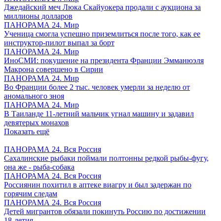
Джедайский меч Люка Скайуокера продали с аукциона за
миллионы долларов
ПАНОРАМА 24. Мир
Ученица смогла успешно приземлиться после того, как ее
инструктор-пилот выпал за борт
ПАНОРАМА 24. Мир
ИноСМИ: покушение на президента Франции Эмманюэля
Макрона совершено в Сирии
ПАНОРАМА 24. Мир
Во Франции более 2 тыс. человек умерли за неделю от
аномального зноя
ПАНОРАМА 24. Мир
В Таиланде 11-летний мальчик угнал машину и задавил
девятерых монахов
Показать ещё
ПАНОРАМА 24. Вся Россия
Сахалинские рыбаки поймали полтонны редкой рыбы-фугу,
она же - рыба-собака
ПАНОРАМА 24. Вся Россия
Россиянин похитил в аптеке виагру и был задержан по
горячим следам
ПАНОРАМА 24. Вся Россия
Детей мигрантов обязали покинуть Россию по достижении
18-летия