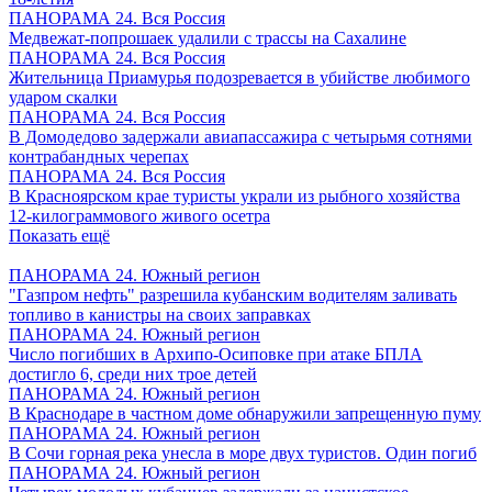
ПАНОРАМА 24. Вся Россия
Медвежат-попрошаек удалили с трассы на Сахалине
ПАНОРАМА 24. Вся Россия
Жительница Приамурья подозревается в убийстве любимого
ударом скалки
ПАНОРАМА 24. Вся Россия
В Домодедово задержали авиапассажира с четырьмя сотнями
контрабандных черепах
ПАНОРАМА 24. Вся Россия
В Красноярском крае туристы украли из рыбного хозяйства
12-килограммового живого осетра
Показать ещё
ПАНОРАМА 24. Южный регион
"Газпром нефть" разрешила кубанским водителям заливать
топливо в канистры на своих заправках
ПАНОРАМА 24. Южный регион
Число погибших в Архипо-Осиповке при атаке БПЛА
достигло 6, среди них трое детей
ПАНОРАМА 24. Южный регион
В Краснодаре в частном доме обнаружили запрещенную пуму
ПАНОРАМА 24. Южный регион
В Сочи горная река унесла в море двух туристов. Один погиб
ПАНОРАМА 24. Южный регион