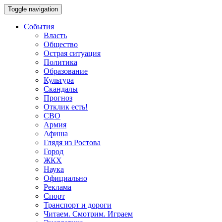
Toggle navigation
События
Власть
Общество
Острая ситуация
Политика
Образование
Культура
Скандалы
Прогноз
Отклик есть!
СВО
Армия
Афиша
Глядя из Ростова
Город
ЖКХ
Наука
Официально
Реклама
Спорт
Транспорт и дороги
Читаем. Смотрим. Играем