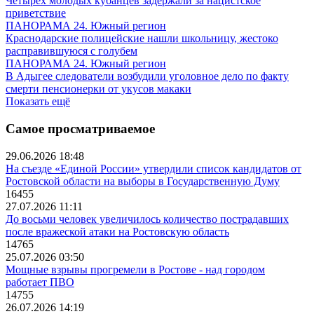
Четырех молодых кубанцев задержали за нацистское
приветствие
ПАНОРАМА 24. Южный регион
Краснодарские полицейские нашли школьницу, жестоко
расправившуюся с голубем
ПАНОРАМА 24. Южный регион
В Адыгее следователи возбудили уголовное дело по факту
смерти пенсионерки от укусов макаки
Показать ещё
Самое просматриваемое
29.06.2026 18:48
На съезде «Единой России» утвердили список кандидатов от
Ростовской области на выборы в Государственную Думу
16455
27.07.2026 11:11
До восьми человек увеличилось количество пострадавших
после вражеской атаки на Ростовскую область
14765
25.07.2026 03:50
Мощные взрывы прогремели в Ростове - над городом
работает ПВО
14755
26.07.2026 14:19