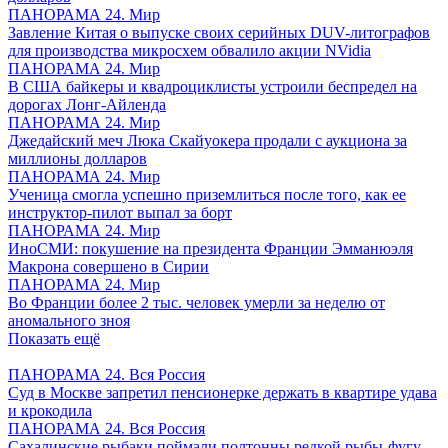
ПАНОРАМА 24. Мир
Завление Китая о выпуске своих серийных DUV-литографов
для производства микросхем обвалило акции NVidia
ПАНОРАМА 24. Мир
В США байкеры и квадроциклисты устроили беспредел на
дорогах Лонг-Айленда
ПАНОРАМА 24. Мир
Джедайский меч Люка Скайуокера продали с аукциона за
миллионы долларов
ПАНОРАМА 24. Мир
Ученица смогла успешно приземлиться после того, как ее
инструктор-пилот выпал за борт
ПАНОРАМА 24. Мир
ИноСМИ: покушение на президента Франции Эмманюэля
Макрона совершено в Сирии
ПАНОРАМА 24. Мир
Во Франции более 2 тыс. человек умерли за неделю от
аномального зноя
Показать ещё
ПАНОРАМА 24. Вся Россия
Суд в Москве запретил пенсионерке держать в квартире удава
и крокодила
ПАНОРАМА 24. Вся Россия
Сахалинские рыбаки поймали полтонны редкой рыбы-фугу,