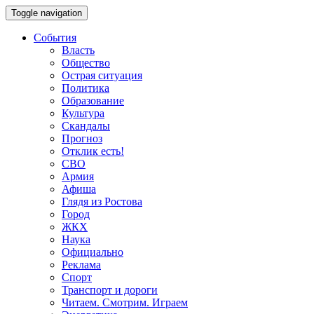
Toggle navigation
События
Власть
Общество
Острая ситуация
Политика
Образование
Культура
Скандалы
Прогноз
Отклик есть!
СВО
Армия
Афиша
Глядя из Ростова
Город
ЖКХ
Наука
Официально
Реклама
Спорт
Транспорт и дороги
Читаем. Смотрим. Играем