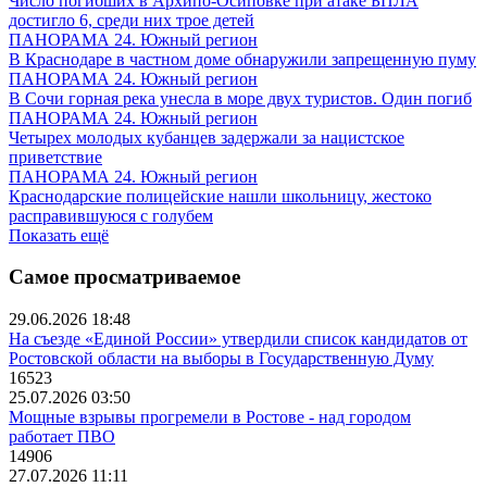
Число погибших в Архипо-Осиповке при атаке БПЛА
достигло 6, среди них трое детей
ПАНОРАМА 24. Южный регион
В Краснодаре в частном доме обнаружили запрещенную пуму
ПАНОРАМА 24. Южный регион
В Сочи горная река унесла в море двух туристов. Один погиб
ПАНОРАМА 24. Южный регион
Четырех молодых кубанцев задержали за нацистское
приветствие
ПАНОРАМА 24. Южный регион
Краснодарские полицейские нашли школьницу, жестоко
расправившуюся с голубем
Показать ещё
Самое просматриваемое
29.06.2026 18:48
На съезде «Единой России» утвердили список кандидатов от
Ростовской области на выборы в Государственную Думу
16523
25.07.2026 03:50
Мощные взрывы прогремели в Ростове - над городом
работает ПВО
14906
27.07.2026 11:11