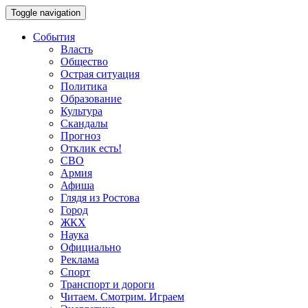
Toggle navigation
События
Власть
Общество
Острая ситуация
Политика
Образование
Культура
Скандалы
Прогноз
Отклик есть!
СВО
Армия
Афиша
Глядя из Ростова
Город
ЖКХ
Наука
Официально
Реклама
Спорт
Транспорт и дороги
Читаем. Смотрим. Играем