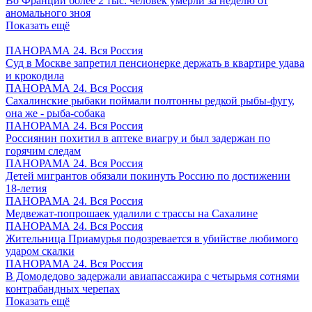
Во Франции более 2 тыс. человек умерли за неделю от
аномального зноя
Показать ещё
ПАНОРАМА 24. Вся Россия
Суд в Москве запретил пенсионерке держать в квартире удава
и крокодила
ПАНОРАМА 24. Вся Россия
Сахалинские рыбаки поймали полтонны редкой рыбы-фугу,
она же - рыба-собака
ПАНОРАМА 24. Вся Россия
Россиянин похитил в аптеке виагру и был задержан по
горячим следам
ПАНОРАМА 24. Вся Россия
Детей мигрантов обязали покинуть Россию по достижении
18-летия
ПАНОРАМА 24. Вся Россия
Медвежат-попрошаек удалили с трассы на Сахалине
ПАНОРАМА 24. Вся Россия
Жительница Приамурья подозревается в убийстве любимого
ударом скалки
ПАНОРАМА 24. Вся Россия
В Домодедово задержали авиапассажира с четырьмя сотнями
контрабандных черепах
Показать ещё