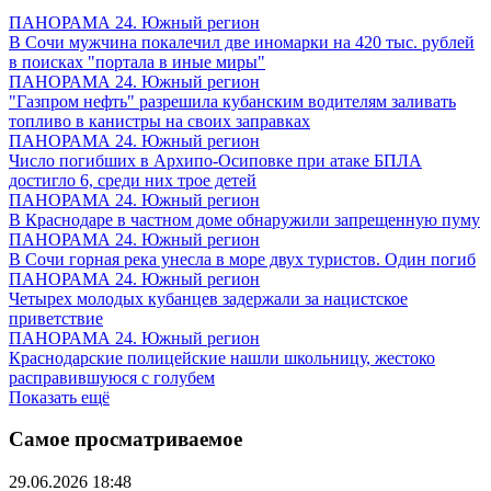
ПАНОРАМА 24. Южный регион
В Сочи мужчина покалечил две иномарки на 420 тыс. рублей
в поисках "портала в иные миры"
ПАНОРАМА 24. Южный регион
"Газпром нефть" разрешила кубанским водителям заливать
топливо в канистры на своих заправках
ПАНОРАМА 24. Южный регион
Число погибших в Архипо-Осиповке при атаке БПЛА
достигло 6, среди них трое детей
ПАНОРАМА 24. Южный регион
В Краснодаре в частном доме обнаружили запрещенную пуму
ПАНОРАМА 24. Южный регион
В Сочи горная река унесла в море двух туристов. Один погиб
ПАНОРАМА 24. Южный регион
Четырех молодых кубанцев задержали за нацистское
приветствие
ПАНОРАМА 24. Южный регион
Краснодарские полицейские нашли школьницу, жестоко
расправившуюся с голубем
Показать ещё
Самое просматриваемое
29.06.2026 18:48