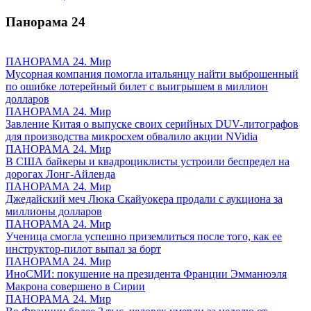
Панорама
24
ПАНОРАМА 24. Мир
Мусорная компания помогла итальянцу найти выброшенный
по ошибке лотерейный билет с выигрышем в миллион
долларов
ПАНОРАМА 24. Мир
Завление Китая о выпуске своих серийных DUV-литографов
для производства микросхем обвалило акции NVidia
ПАНОРАМА 24. Мир
В США байкеры и квадроциклисты устроили беспредел на
дорогах Лонг-Айленда
ПАНОРАМА 24. Мир
Джедайский меч Люка Скайуокера продали с аукциона за
миллионы долларов
ПАНОРАМА 24. Мир
Ученица смогла успешно приземлиться после того, как ее
инструктор-пилот выпал за борт
ПАНОРАМА 24. Мир
ИноСМИ: покушение на президента Франции Эмманюэля
Макрона совершено в Сирии
ПАНОРАМА 24. Мир