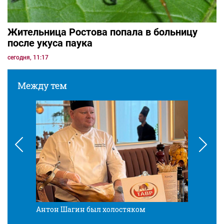
Жительница Ростова попала в больницу
после укуса паука
сегодня, 11:17
Между тем
Антон Шагин был холостяком
Разв