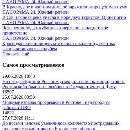
ПАНОРАМА 24. Южный регион
В Краснодаре в частном доме обнаружили запрещенную пуму
ПАНОРАМА 24. Южный регион
В Сочи горная река унесла в море двух туристов. Один погиб
ПАНОРАМА 24. Южный регион
Четырех молодых кубанцев задержали за нацистское
приветствие
ПАНОРАМА 24. Южный регион
Краснодарские полицейские нашли школьницу, жестоко
расправившуюся с голубем
Показать ещё
Самое просматриваемое
29.06.2026 18:48
На съезде «Единой России» утвердили список кандидатов от
Ростовской области на выборы в Государственную Думу
16507
25.07.2026 03:50
Мощные взрывы прогремели в Ростове - над городом
работает ПВО
14872
27.07.2026 11:11
До восьми человек увеличилось количество пострадавших
после вражеской атаки на Ростовскую область