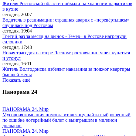
Жителя Ростовской области поймали на хранении наркотиков
в кухне
сегодня, 20:07
Водитель в реанимации: страшная авария с «перевёртышем»
случилась под Ростовом
сегодня, 19:04
Третий раз за месяц на рынок «Темер» в Ростове нагрянули
силовики
сегодня, 17:48
Новая трагедия на озере Лесном: ростовчанин ушел купаться
и утонул
сегодня, 16:11
Житель Волгодонска избежит наказания за поджог квартиры
бывшей жены
Показать ещё
Панорама
24
ПАНОРАМА 24. Мир
Мусорная компания помогла итальянцу найти выброшенный
по ошибке лотерейный билет с выигрышем в миллион
долларов
ПАНОРАМА 24. Мир