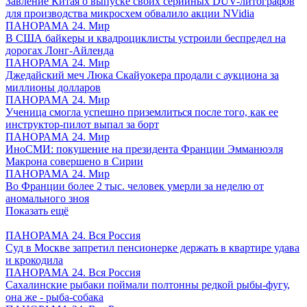
Завление Китая о выпуске своих серийных DUV-литографов
для производства микросхем обвалило акции NVidia
ПАНОРАМА 24. Мир
В США байкеры и квадроциклисты устроили беспредел на
дорогах Лонг-Айленда
ПАНОРАМА 24. Мир
Джедайский меч Люка Скайуокера продали с аукциона за
миллионы долларов
ПАНОРАМА 24. Мир
Ученица смогла успешно приземлиться после того, как ее
инструктор-пилот выпал за борт
ПАНОРАМА 24. Мир
ИноСМИ: покушение на президента Франции Эмманюэля
Макрона совершено в Сирии
ПАНОРАМА 24. Мир
Во Франции более 2 тыс. человек умерли за неделю от
аномального зноя
Показать ещё
ПАНОРАМА 24. Вся Россия
Суд в Москве запретил пенсионерке держать в квартире удава
и крокодила
ПАНОРАМА 24. Вся Россия
Сахалинские рыбаки поймали полтонны редкой рыбы-фугу,
она же - рыба-собака