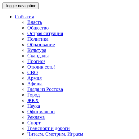
Toggle navigation
События
Власть
Общество
Острая ситуация
Политика
Образование
Культура
Скандалы
Прогноз
Отклик есть!
СВО
Армия
Афиша
Глядя из Ростова
Город
ЖКХ
Наука
Официально
Реклама
Спорт
Транспорт и дороги
Читаем. Смотрим. Играем