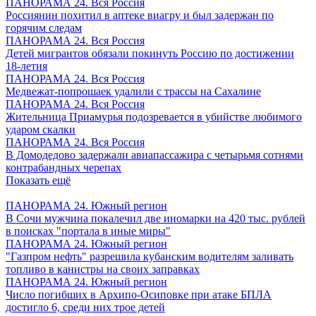
ПАНОРАМА 24. Вся Россия
Россиянин похитил в аптеке виагру и был задержан по
горячим следам
ПАНОРАМА 24. Вся Россия
Детей мигрантов обязали покинуть Россию по достижении
18-летия
ПАНОРАМА 24. Вся Россия
Медвежат-попрошаек удалили с трассы на Сахалине
ПАНОРАМА 24. Вся Россия
Жительница Приамурья подозревается в убийстве любимого
ударом скалки
ПАНОРАМА 24. Вся Россия
В Домодедово задержали авиапассажира с четырьмя сотнями
контрабандных черепах
Показать ещё
ПАНОРАМА 24. Южный регион
В Сочи мужчина покалечил две иномарки на 420 тыс. рублей
в поисках "портала в иные миры"
ПАНОРАМА 24. Южный регион
"Газпром нефть" разрешила кубанским водителям заливать
топливо в канистры на своих заправках
ПАНОРАМА 24. Южный регион
Число погибших в Архипо-Осиповке при атаке БПЛА
достигло 6, среди них трое детей