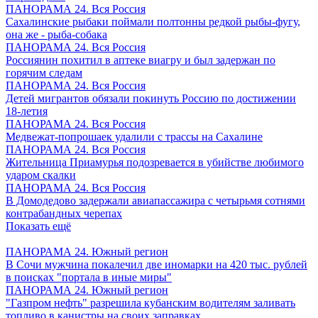
ПАНОРАМА 24. Вся Россия
Сахалинские рыбаки поймали полтонны редкой рыбы-фугу,
она же - рыба-собака
ПАНОРАМА 24. Вся Россия
Россиянин похитил в аптеке виагру и был задержан по
горячим следам
ПАНОРАМА 24. Вся Россия
Детей мигрантов обязали покинуть Россию по достижении
18-летия
ПАНОРАМА 24. Вся Россия
Медвежат-попрошаек удалили с трассы на Сахалине
ПАНОРАМА 24. Вся Россия
Жительница Приамурья подозревается в убийстве любимого
ударом скалки
ПАНОРАМА 24. Вся Россия
В Домодедово задержали авиапассажира с четырьмя сотнями
контрабандных черепах
Показать ещё
ПАНОРАМА 24. Южный регион
В Сочи мужчина покалечил две иномарки на 420 тыс. рублей
в поисках "портала в иные миры"
ПАНОРАМА 24. Южный регион
"Газпром нефть" разрешила кубанским водителям заливать
топливо в канистры на своих заправках