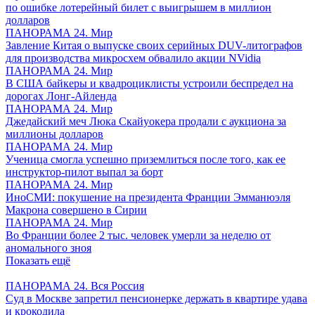
по ошибке лотерейный билет с выигрышем в миллион
долларов
ПАНОРАМА 24. Мир
Завление Китая о выпуске своих серийных DUV-литографов
для производства микросхем обвалило акции NVidia
ПАНОРАМА 24. Мир
В США байкеры и квадроциклисты устроили беспредел на
дорогах Лонг-Айленда
ПАНОРАМА 24. Мир
Джедайский меч Люка Скайуокера продали с аукциона за
миллионы долларов
ПАНОРАМА 24. Мир
Ученица смогла успешно приземлиться после того, как ее
инструктор-пилот выпал за борт
ПАНОРАМА 24. Мир
ИноСМИ: покушение на президента Франции Эмманюэля
Макрона совершено в Сирии
ПАНОРАМА 24. Мир
Во Франции более 2 тыс. человек умерли за неделю от
аномального зноя
Показать ещё
ПАНОРАМА 24. Вся Россия
Суд в Москве запретил пенсионерке держать в квартире удава
и крокодила