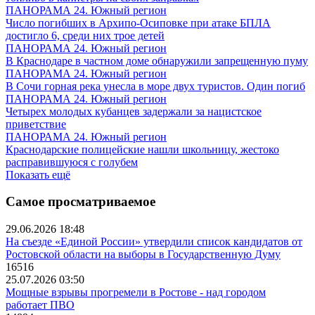
ПАНОРАМА 24. Южный регион
Число погибших в Архипо-Осиповке при атаке БПЛА
достигло 6, среди них трое детей
ПАНОРАМА 24. Южный регион
В Краснодаре в частном доме обнаружили запрещенную пуму
ПАНОРАМА 24. Южный регион
В Сочи горная река унесла в море двух туристов. Один погиб
ПАНОРАМА 24. Южный регион
Четырех молодых кубанцев задержали за нацистское
приветствие
ПАНОРАМА 24. Южный регион
Краснодарские полицейские нашли школьницу, жестоко
расправившуюся с голубем
Показать ещё
Самое просматриваемое
29.06.2026 18:48
На съезде «Единой России» утвердили список кандидатов от
Ростовской области на выборы в Государственную Думу
16516
25.07.2026 03:50
Мощные взрывы прогремели в Ростове - над городом
работает ПВО