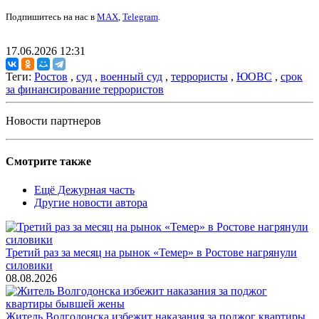
Подпишитесь на нас в
MAX
,
Telegram
.
17.06.2026 12:31
Теги:
Ростов
,
суд
,
военный суд
,
террористы
,
ЮОВС
,
срок
за финансирование террористов
Новости партнеров
Смотрите также
Ещё Дежурная часть
Другие новости автора
Третий раз за месяц на рынок «Темер» в Ростове нагрянули
силовики
08.08.2026
Житель Волгодонска избежит наказания за поджог квартиры