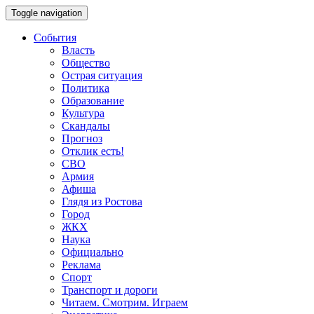
Toggle navigation
События
Власть
Общество
Острая ситуация
Политика
Образование
Культура
Скандалы
Прогноз
Отклик есть!
СВО
Армия
Афиша
Глядя из Ростова
Город
ЖКХ
Наука
Официально
Реклама
Спорт
Транспорт и дороги
Читаем. Смотрим. Играем