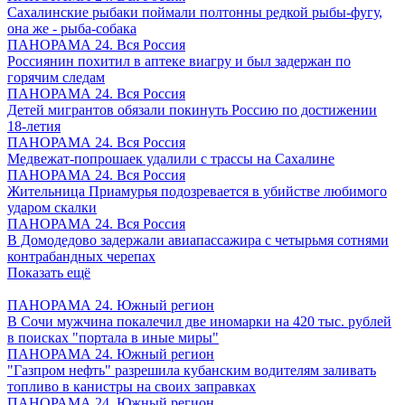
Сахалинские рыбаки поймали полтонны редкой рыбы-фугу,
она же - рыба-собака
ПАНОРАМА 24. Вся Россия
Россиянин похитил в аптеке виагру и был задержан по
горячим следам
ПАНОРАМА 24. Вся Россия
Детей мигрантов обязали покинуть Россию по достижении
18-летия
ПАНОРАМА 24. Вся Россия
Медвежат-попрошаек удалили с трассы на Сахалине
ПАНОРАМА 24. Вся Россия
Жительница Приамурья подозревается в убийстве любимого
ударом скалки
ПАНОРАМА 24. Вся Россия
В Домодедово задержали авиапассажира с четырьмя сотнями
контрабандных черепах
Показать ещё
ПАНОРАМА 24. Южный регион
В Сочи мужчина покалечил две иномарки на 420 тыс. рублей
в поисках "портала в иные миры"
ПАНОРАМА 24. Южный регион
"Газпром нефть" разрешила кубанским водителям заливать
топливо в канистры на своих заправках
ПАНОРАМА 24. Южный регион