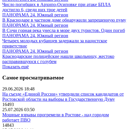
Число погибших в Архипо-Осиповке при атаке БПЛА
достигло 6, среди них трое детей
ПАНОРАМА 24. Южный регион
В Краснодаре в частном доме обнаружили запрещенную пуму
ПАНОРАМА 24. Южный регион
В Сочи горная река унесла в море двух туристов. Один погиб
ПАНОРАМА 24. Южный регион
Четырех молодых кубанцев задержали за нацистское
приветствие
ПАНОРАМА 24. Южный регион
Краснодарские полицейские нашли школьницу, жестоко
расправившуюся с голубем
Показать ещё
Самое просматриваемое
29.06.2026 18:48
На съезде «Единой России» утвердили список кандидатов от
Ростовской области на выборы в Государственную Думу
16493
25.07.2026 03:50
Мощные взрывы прогремели в Ростове - над городом
работает ПВО
14843