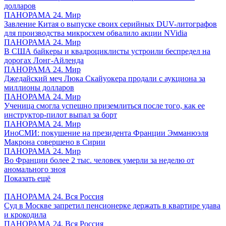
долларов
ПАНОРАМА 24. Мир
Завление Китая о выпуске своих серийных DUV-литографов
для производства микросхем обвалило акции NVidia
ПАНОРАМА 24. Мир
В США байкеры и квадроциклисты устроили беспредел на
дорогах Лонг-Айленда
ПАНОРАМА 24. Мир
Джедайский меч Люка Скайуокера продали с аукциона за
миллионы долларов
ПАНОРАМА 24. Мир
Ученица смогла успешно приземлиться после того, как ее
инструктор-пилот выпал за борт
ПАНОРАМА 24. Мир
ИноСМИ: покушение на президента Франции Эмманюэля
Макрона совершено в Сирии
ПАНОРАМА 24. Мир
Во Франции более 2 тыс. человек умерли за неделю от
аномального зноя
Показать ещё
ПАНОРАМА 24. Вся Россия
Суд в Москве запретил пенсионерке держать в квартире удава
и крокодила
ПАНОРАМА 24. Вся Россия