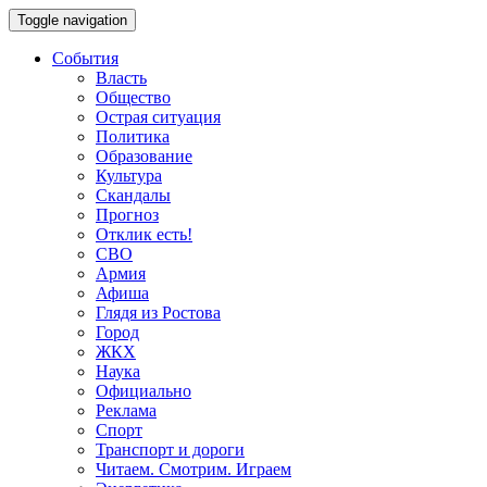
Toggle navigation
События
Власть
Общество
Острая ситуация
Политика
Образование
Культура
Скандалы
Прогноз
Отклик есть!
СВО
Армия
Афиша
Глядя из Ростова
Город
ЖКХ
Наука
Официально
Реклама
Спорт
Транспорт и дороги
Читаем. Смотрим. Играем